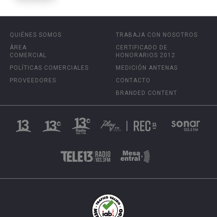
QUIÉNES SOMOS
TRABAJA CON NOSOTROS
ÁREA
CERTIFICADO DE
COMERCIAL
HONORARIOS 2012
POLÍTICAS COMERCIALES
MEDICIÓN ANTENAS
PROVEEDORES
CONTACTO
BRANDED CONTENT