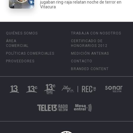
jugaban ring-raja relatan noche de terror en
Vitacura
QUIÉNES SOMOS
TRABAJA CON NOSOTROS
ÁREA
CERTIFICADO DE
COMERCIAL
HONORARIOS 2012
POLÍTICAS COMERCIALES
MEDICIÓN ANTENAS
PROVEEDORES
CONTACTO
BRANDED CONTENT