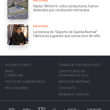
NACIONAL
Hasta 184 km/h: ocho conductores fueron
detenidos por conducción temeraria
NACIONAL
La historia de “Gepetto de Quinta Normal”:
fabrica los juguetes que nunca tuvo de niño
QUIÉNES SOMOS
TRABAJA CON NOSOTROS
ÁREA
CERTIFICADO DE
COMERCIAL
HONORARIOS 2012
POLÍTICAS COMERCIALES
MEDICIÓN ANTENAS
PROVEEDORES
CONTACTO
BRANDED CONTENT