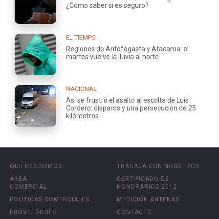
¿Cómo saber si es seguro?
EL TIEMPO
Regiones de Antofagasta y Atacama: el
martes vuelve la lluvia al norte
NACIONAL
Así se frustró el asalto al escolta de Luis
Cordero: disparos y una persecución de 25
kilómetros
QUIÉNES SOMOS
TRABAJA CON NOSOTROS
ÁREA
CERTIFICADO DE
COMERCIAL
HONORARIOS 2012
POLÍTICAS COMERCIALES
MEDICIÓN ANTENAS
PROVEEDORES
CONTACTO