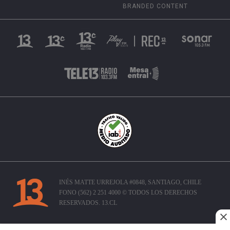
BRANDED CONTENT
INÉS MATTE URREJOLA #0848, SANTIAGO, CHILE
FONO (562) 2 251 4000 © TODOS LOS DERECHOS
RESERVADOS. 13.CL