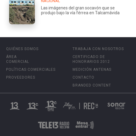
NACIONAL
Las imágenes del gran socavón que se
produjo bajo la vía férrea en Talcamávida
QUIÉNES SOMOS
TRABAJA CON NOSOTROS
ÁREA
CERTIFICADO DE
COMERCIAL
HONORARIOS 2012
POLÍTICAS COMERCIALES
MEDICIÓN ANTENAS
PROVEEDORES
CONTACTO
BRANDED CONTENT