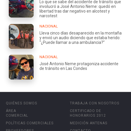
Lo que se sabe del accidente de tránsito que
involucró a José Antonio Neme: quedó en
libertad tras dar negativo en alcotest y
narcotest
NACIONAL
Lleva cinco días desaparecido en la montaña
y envió un audio diciendo que estaba herido:
“¿Puede llamar a una ambulancia?”
NACIONAL
José Antonio Neme protagoniza accidente
de tránsito en Las Condes
QUIÉNES SOMOS
TRABAJA CON NOSOTROS
ÁREA
CERTIFICADO DE
COMERCIAL
HONORARIOS 2012
POLÍTICAS COMERCIALES
MEDICIÓN ANTENAS
PROVEEDORES
CONTACTO