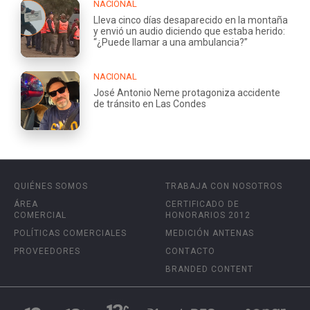
NACIONAL
Lleva cinco días desaparecido en la montaña
y envió un audio diciendo que estaba herido:
“¿Puede llamar a una ambulancia?”
NACIONAL
José Antonio Neme protagoniza accidente
de tránsito en Las Condes
QUIÉNES SOMOS
TRABAJA CON NOSOTROS
ÁREA
CERTIFICADO DE
COMERCIAL
HONORARIOS 2012
POLÍTICAS COMERCIALES
MEDICIÓN ANTENAS
PROVEEDORES
CONTACTO
BRANDED CONTENT