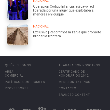
NACIONAL
Operación Código Infancia: así cayó red
liderada por una mujer que explotaba a
menores en Iquique
NACIONAL
Exclusivo | Recorrimos la zanja que promete
blindar la frontera
QUIÉNES SOMOS
TRABAJA CON NOSOTROS
ÁREA
CERTIFICADO DE
COMERCIAL
HONORARIOS 2012
POLÍTICAS COMERCIALES
MEDICIÓN ANTENAS
PROVEEDORES
CONTACTO
BRANDED CONTENT