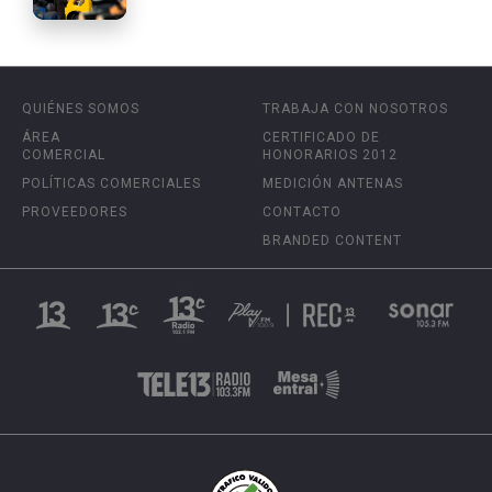
QUIÉNES SOMOS
TRABAJA CON NOSOTROS
ÁREA
CERTIFICADO DE
COMERCIAL
HONORARIOS 2012
POLÍTICAS COMERCIALES
MEDICIÓN ANTENAS
PROVEEDORES
CONTACTO
BRANDED CONTENT