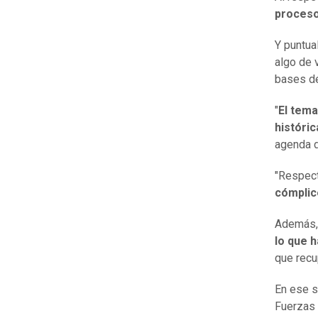
proces
Y puntua
algo de 
bases de
"
El tema
históric
agenda 
"Respect
cómplic
Además, 
lo que 
que recu
En ese s
Fuerzas 