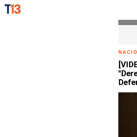
NACI
[VID
"Der
Defe