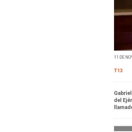
11 DE NO
T13
Gabriel
del Ejé
llamado