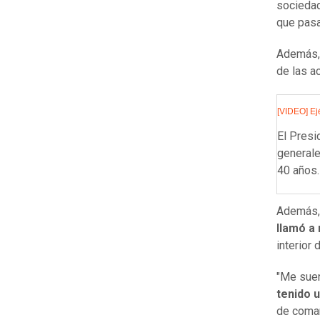
sociedad
que pasa 
Además, 
de las a
[VIDEO] Ej
El Presi
generale
40 años.
Además, 
llamó a 
interior 
"Me suen
tenido 
de coman