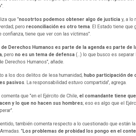
o
".
liza que "
nosotrtos podemos obtener algo de justicia
y, a lo 
verdad; pero
reconciliación es otro tema
. El Estado tiene que 
 confianza, tiene que ver con las víctimas".
 de Derechos Humanos es parte de la agenda es parte de l
a
, pero
no es un tema de defensa
(...) lo que busco es separar 
de Derechos Humanos", añade.
o a los dos delitos de lesa humanidad,
hubo participación de c
es pasivos
. La responsabilidad estuvo compartida", agrega.
comenta que "en el Ejército de Chile,
el comandante tiene que
hacen y lo que no hacen sus hombres
; eso es algo que el Ejérc
perar".
entido, también comenta respecto a lo cuestionado que están la
Armadas. "
Los problemas de probidad los pongo en el cont