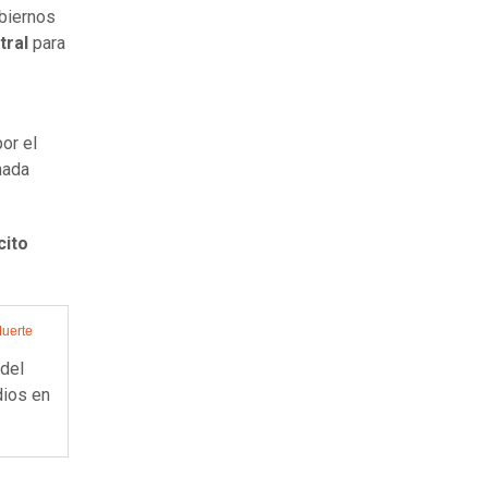
biernos
tral
para
or el
nada
cito
Muerte
 del
dios en