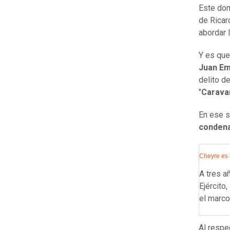
Este dom
de Ricar
abordar 
Y es que
Juan Em
delito d
"
Carava
En ese s
conden
Cheyre es 
A tres a
Ejército
el marco
Al respe