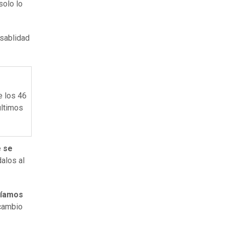
solo lo
sablidad
e los 46
últimos
e
se
alos al
bíamos
 cambio