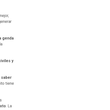
mejor,
generar
a genda
la
iviles y
 saber
ito tiene
s
exto
. La