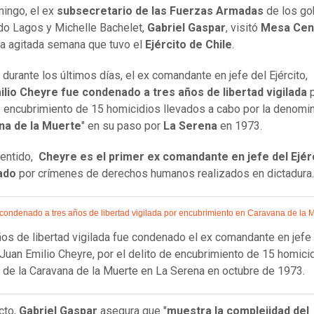
ingo, el ex
subsecretario de las Fuerzas Armadas
de los go
do Lagos y Michelle Bachelet,
Gabriel Gaspar
, visitó
Mesa Cen
la agitada semana que tuvo el
Ejército de Chile
.
 durante los últimos días, el ex comandante en jefe del Ejército,
ilio Cheyre fue condenado a tres años de libertad
vigilada
p
e encubrimiento de 15 homicidios llevados a cabo por la denomi
na de la Muerte
" en su paso por
La Serena
en 1973.
entido,
Cheyre es el primer ex comandante en jefe del Ejér
ado
por crímenes de derechos humanos realizados en dictadura.
condenado a tres años de libertad vigilada por encubrimiento en Caravana de la 
ños de libertad vigilada fue condenado el ex comandante en jefe
, Juan Emilio Cheyre, por el delito de encubrimiento de 15 homici
 de la Caravana de la Muerte en La Serena en octubre de 1973.
cto,
Gabriel Gaspar
asegura que "
muestra la complejidad del