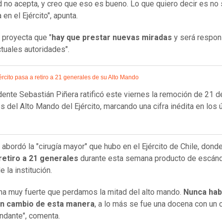
 no acepta, y creo que eso es bueno. Lo que quiero decir es no 
en el Ejército", apunta.
proyecta que "
hay que prestar nuevas miradas
y será respon
ctuales autoridades".
ército pasa a retiro a 21 generales de su Alto Mando
dente Sebastián Piñera ratificó este viernes la remoción de 21 d
s del Alto Mando del Ejército, marcando una cifra inédita en los 
abordó la "cirugía mayor" que hubo en el Ejército de Chile, dond
retiro a 21 generales
durante esta semana producto de escánd
de la institución.
a muy fuerte que perdamos la mitad del alto mando.
Nunca ha
un cambio de esta manera
, a lo más se fue una docena con un
dante", comenta.