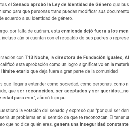
tes el
Senado aprobó la Ley de Identidad de Género
que bus
nismo para que personas trans puedan modificar sus document
de acuerdo a su identidad de género.
rgo, por falta de quórum, esta
enmienda dejó fuera a los me
,
incluso aún si cuentan con el respaldo de sus padres o repres
ersación con
T13 Noche
, la
directora de Fundación Iguales, A
, calificó esta aprobación como un logro significativo en la materi
el límite etario
que deja fuera a gran parte de la comunidad.
 que llegar a entender como sociedad, como personas, como n
ido, que
ser reconocidos, ser aceptados y ser queridos…no
de edad para eso
”, afirmó Injoque.
cuestionó la votación del senado y expresó que "por qué ser d
sería un problema en el sentido de que te reconozcan. El tener u
o que no dice quién eres,
genera una inseguridad constante