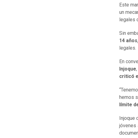
Este mar
un meca
legales 
Sin emba
14 años
legales.
En conv
Injoque
criticó 
“Tenemos
hemos s
límite 
Injoque 
jóvenes 
document