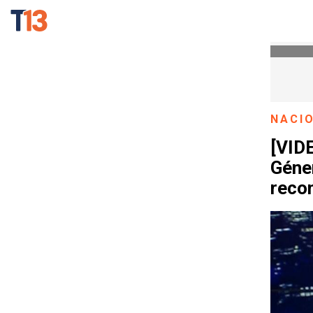
NACI
[VIDE
Géner
reco