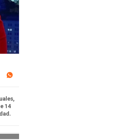
uales,
de 14
edad.