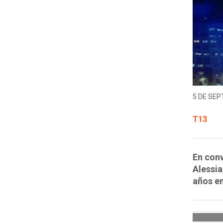
5 DE SEP
T13
En conv
Alessia
años en