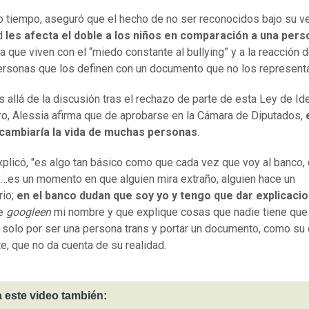
 tiempo, aseguró que el hecho de no ser reconocidos bajo su v
d
les afecta el doble a los niños en comparación a una pers
ya que viven con el “miedo constante al bullying” y a la reacción d
ersonas que los definen con un documento que no los representa
 allá de la discusión tras el rechazo de parte de esta Ley de Id
o, Alessia afirma que de aprobarse en la Cámara de Diputados,
cambiaría la vida de muchas personas
.
plicó, "es algo tan básico como que cada vez que voy al banco,
o…es un momento en que alguien mira extraño, alguien hace un
rio;
en el banco dudan que soy yo y tengo que dar explicaci
e
googleen
mi nombre y que explique cosas que nadie tiene que
" solo por ser una persona trans y portar un documento, como su 
e, que no da cuenta de su realidad.
 este video también: