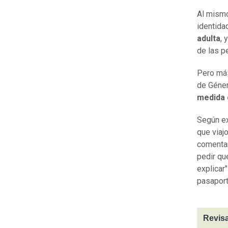
Al mismo
identida
adulta
, 
de las p
Pero más
de Géner
medida 
Según ex
que viaj
comenta
pedir qu
explicar
pasaport
Revisa