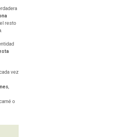
erdadera
ona
el resto
.
entidad
esta
 cada vez
ones
,
carné o