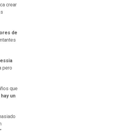
ca crear
os
nores de
entantes
lessia
a pero
iños que
 hay un
emasiado
n
”