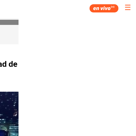
☰
ad de