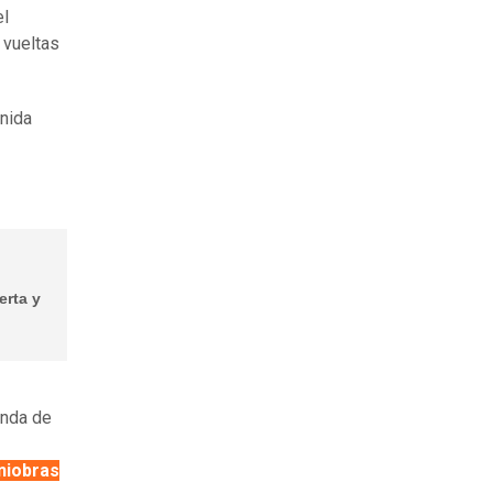
el
s vueltas
nida
erta y
onda de
niobras