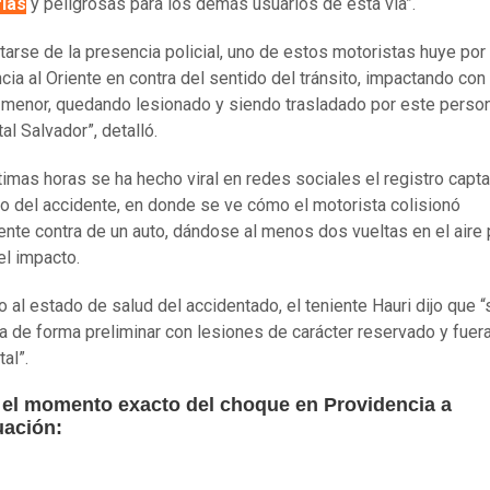
ias
y peligrosas para los demás usuarios de esta vía”.
atarse de la presencia policial, uno de estos motoristas huye por
cia al Oriente en contra del sentido del tránsito, impactando con
 menor, quedando lesionado y siendo trasladado por este person
al Salvador”, detalló.
ltimas horas se ha hecho viral en redes sociales el registro capt
go del accidente, en donde se ve cómo el motorista colisionó
ente contra de un auto, dándose al menos dos vueltas en el aire 
el impacto.
 al estado de salud del accidentado, el teniente Hauri dijo que “
a de forma preliminar con lesiones de carácter reservado y fuer
tal”.
 el momento exacto del choque en Providencia a
uación: