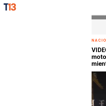
NACI
VIDEO
motoc
mien