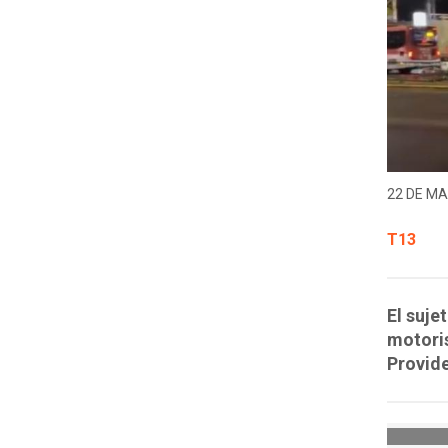
22 DE MA
T13
El suje
motoris
Provide