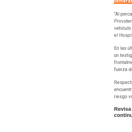
temerar
“Al perc
Providen
vehículo
el Hospit
En las ú
un testi
frontalm
fuerza d
Respecto
encuentr
riesgo vi
Revisa
contin