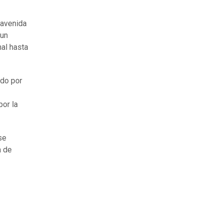
 avenida
 un
al hasta
ado por
por la
se
a de