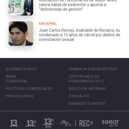
Asociación de Funcionarios de ‘Mejor Niñez’
valora salida de exdirector y apunta a
“deficiencias de gestión”
NACIONAL
Juan Carlos Reinao, exalcalde de Renaico, es
condenado a 15 años de cárcel por delitos de
connotación sexual
QUIÉNES SOMOS
TRABAJA CON NOSOTROS
ÁREA
CERTIFICADO DE
COMERCIAL
HONORARIOS 2012
POLÍTICAS COMERCIALES
MEDICIÓN ANTENAS
PROVEEDORES
CONTACTO
BRANDED CONTENT