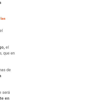
a
 las
el
go,
el
e, que en
mas de
a
 será
te en