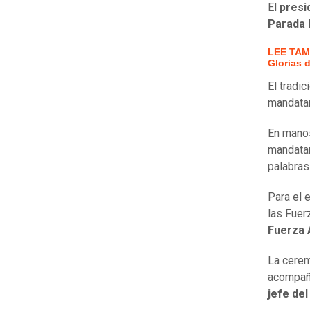
El
presi
Parada M
LEE TAMB
Glorias d
El tradic
mandata
En manos
mandatar
palabras
Para el 
las Fuer
Fuerza 
La cerem
acompaña
jefe del