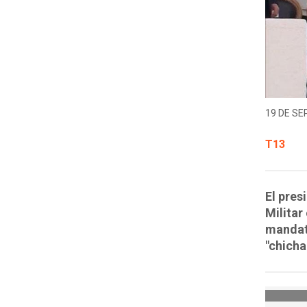
19 DE SE
T13
El pres
Militar
mandata
"chicha