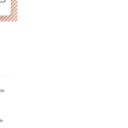
 de
de