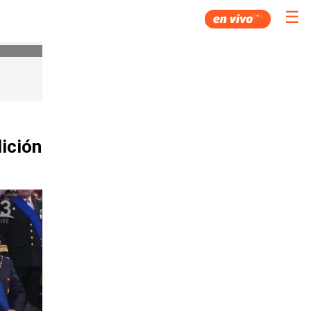
☰
ición