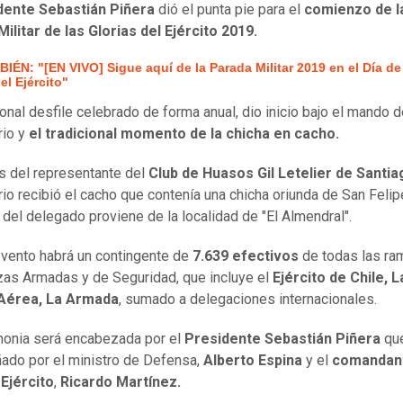
dente Sebastián Piñera
dió el punta pie para el
comienzo de l
ilitar de las Glorias del Ejército 2019.
IÉN: "[EN VIVO] Sigue aquí de la Parada Militar 2019 en el Día de
el Ejército"
ional desfile celebrado de forma anual, dio inicio bajo el mando d
rio y
el tradicional momento de la chicha en cacho.
 del representante del
Club de Huasos Gil Letelier de Santia
io recibió el cacho que contenía una chicha oriunda de San Felip
 del delegado proviene de la localidad de "El Almendral".
evento habrá un contingente de
7.639 efectivos
de todas las ra
zas Armadas y de Seguridad, que incluye el
Ejército de Chile, L
Aérea, La Armada
, sumado a delegaciones internacionales.
onia será encabezada por el
Presidente Sebastián Piñera
que
do por el ministro de Defensa,
Alberto Espina
y el
comandan
 Ejército
,
Ricardo Martínez.