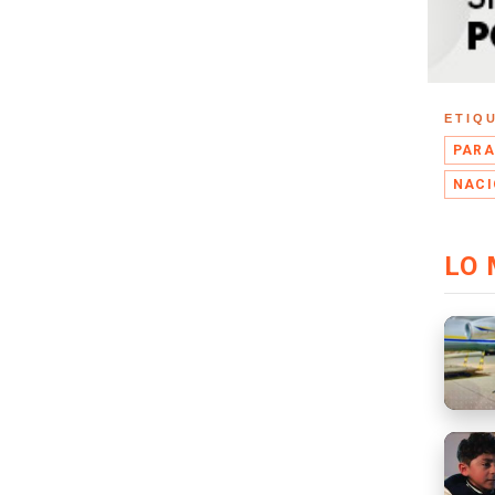
ETIQ
PARA
NACI
LO 