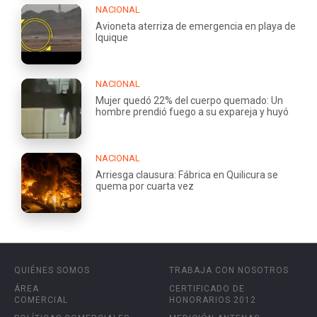
NACIONAL
Avioneta aterriza de emergencia en playa de
Iquique
NACIONAL
Mujer quedó 22% del cuerpo quemado: Un
hombre prendió fuego a su expareja y huyó
NACIONAL
Arriesga clausura: Fábrica en Quilicura se
quema por cuarta vez
QUIÉNES SOMOS
TRABAJA CON NOSOTROS
ÁREA
CERTIFICADO DE
COMERCIAL
HONORARIOS 2012