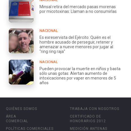
Minsal retira del mercado pasas morenas
por micotoxinas: Llaman a no consumirlas
NACIONAL
Es exreservista del Ejército: Quién es el
hombre acusado de perseguir, retener y
amenazar a nueve menores por jugar al
"ring ring raja"
NACIONAL
Pueden provocar la muerte en niños y basta
sólo unas gotas: Alertan aumento de
intoxicaciones por vaper en menores de 5
años
QUIÉNES SOMOS
TRABAJA CON NOSOTROS
ÁREA
CERTIFICADO DE
COMERCIAL
HONORARIOS 2012
POLÍTICAS COMERCIALES
MEDICIÓN ANTENAS