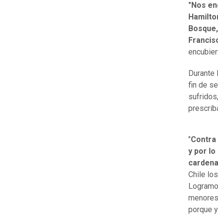
"Nos en
Hamilton
Bosque,
Francisc
encubier
Durante 
fin de s
sufridos
prescrib
"
Contra 
y por lo
cardenal
Chile lo
Logramos
menores 
porque y