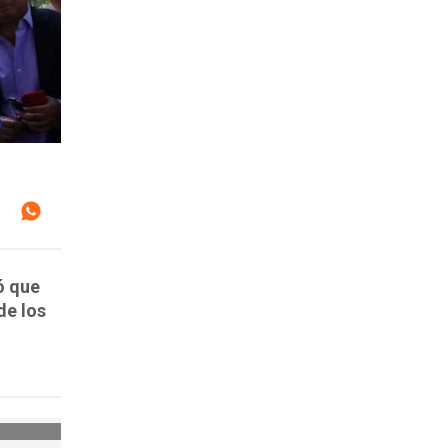
ó que
de los