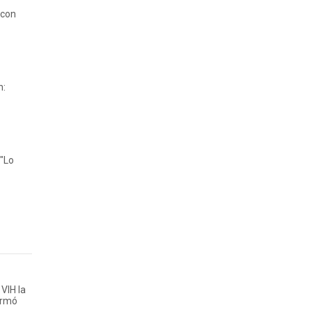
 con
n:
 "Lo
VIH la
irmó