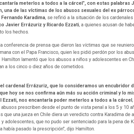
cantaría meterlos a todos a la cárcel", con estas palabras
, una de las víctimas de los abusos sexuales del ex párroco
 Fernando Karadima
, se refirió a la situación de los cardenales
o Javier Errázuriz y Ricardo Ezzati
, a quienes acusan de hab
to los hechos.
la conferencia de prensa que dieron las víctimas que se reunier
emana con el Papa Francisco, quien les pidió perdón por los abu
, Hamilton lamentó que los abusos a niños y adolescentes en Ch
an a los cinco o diez años de cometidos.
el cardenal Errázuriz, que lo consideramos un encubridor 
 que hoy se nos confirma aún más su acción criminal y lo m
 Ezzati, nos encantaría poder meterlos a todos a la cárcel
s abusos prescriben desde el punto de vista penal a los 5 y 10 a
 que una jueza en Chile diera un veredicto contra Karadima de 
y adolescentes, que no pudo ser sentenciado para la pena de 
a había pasado la prescripción", dijo Hamilton.