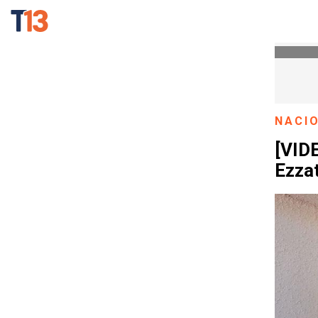
NACI
[VIDE
Ezzat