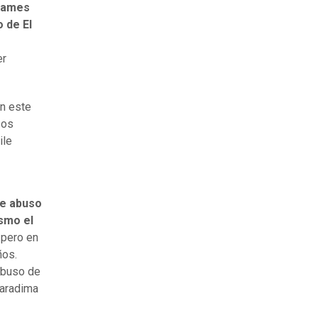
 James
 de El
er
on este
sos
ile
de abuso
ismo el
, pero en
ños.
abuso de
Karadima