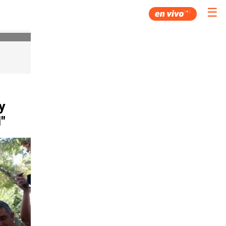
☰
y
"