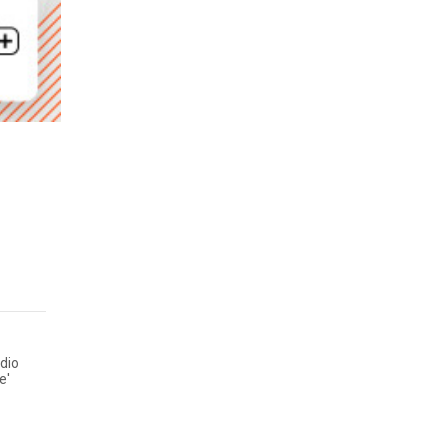
dio
e'