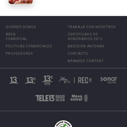
QUIÉNES SOMOS
TRABAJA CON NOSOTROS
ÁREA
CERTIFICADO DE
COMERCIAL
HONORARIOS 2012
POLÍTICAS COMERCIALES
MEDICIÓN ANTENAS
PROVEEDORES
CONTACTO
BRANDED CONTENT