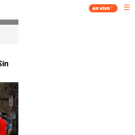
☰
Sin