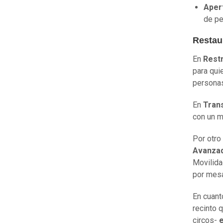
Aper
de pe
Restau
En
Rest
para qui
persona
En
Tran
con un 
Por otro
Avanza
Movilida
por mes
En cuant
recinto 
circos-
e