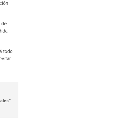
ción
e de
dida.
á todo
evitar
nales"