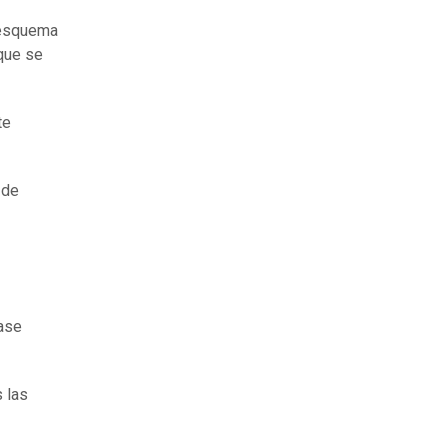
 esquema
que se
te
 de
ase
 las