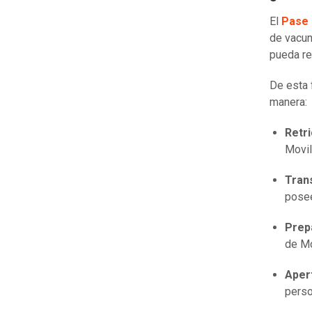
El
Pase 
de vacun
pueda re
De esta 
manera:
Retr
Movil
Tran
pose
Prep
de M
Apert
perso