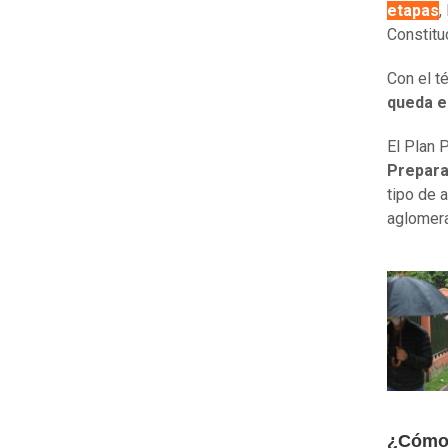
etapas
,
Constitu
Con el t
queda en
El Plan 
Prepara
tipo de 
aglomer
¿Cómo 