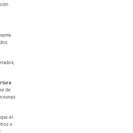
ción
amente
 dos
rrados,
rtura
se de
personas
 que el
atros o
r
.