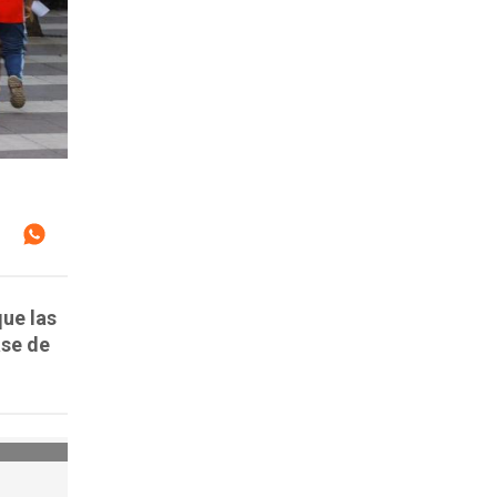
que las
ase de