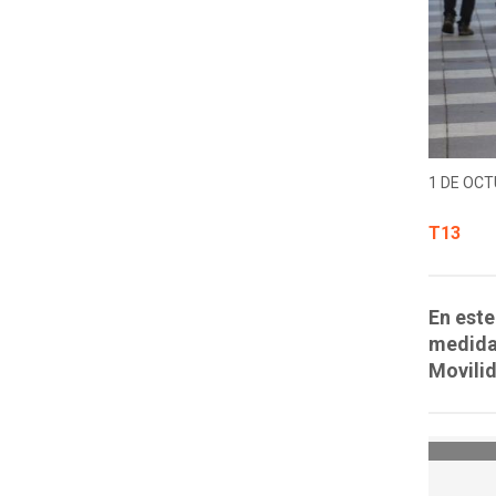
1 DE OCT
T13
En este
medidas
Movilid