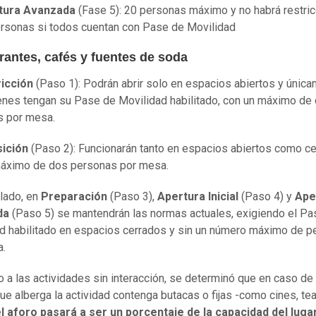
tura Avanzada
(Fase 5): 20 personas máximo y no habrá restric
rsonas si todos cuentan con Pase de Movilidad
rantes, cafés y fuentes de soda
ricción
(Paso 1): Podrán abrir solo en espacios abiertos y únic
enes tengan su Pase de Movilidad habilitado, con un máximo de
s por mesa.
sición
(Paso 2): Funcionarán tanto en espacios abiertos como ce
máximo de dos personas por mesa.
 lado, en
Preparación
(Paso 3),
Apertura Inicial
(Paso 4) y
Ape
da
(Paso 5) se mantendrán las normas actuales, exigiendo el Pa
d habilitado en espacios cerrados y sin un número máximo de 
a.
o a las actividades sin interacción, se determinó que en caso de
que alberga la actividad contenga butacas o fijas -como cines, te
l aforo pasará a ser un porcentaje de la capacidad del luga