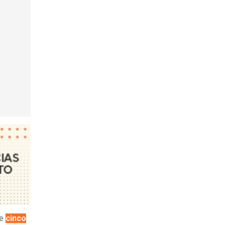
de
cinco