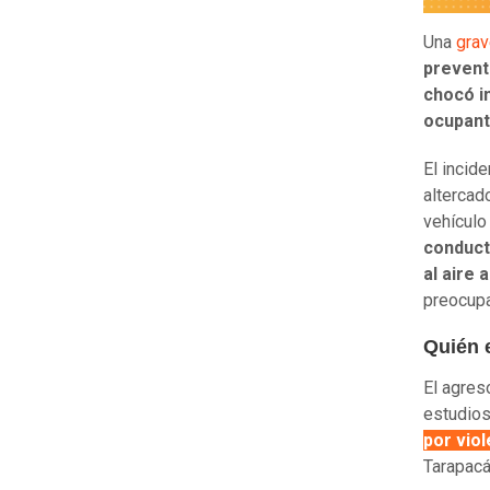
Una
grav
prevent
chocó i
ocupant
El incid
altercad
vehículo
conducto
al aire
preocupa
Quién 
El agres
estudio
por viol
Tarapacá