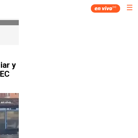
☰
iar y
TEC