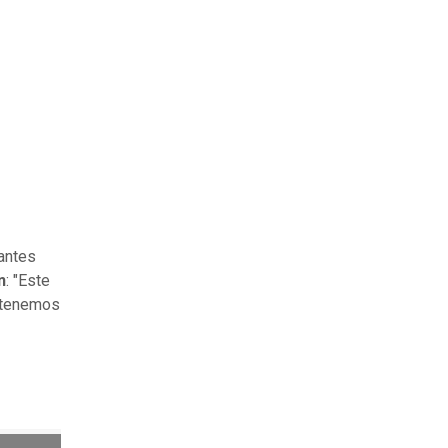
antes
n
: "Este
e tenemos