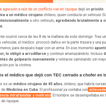
e agresión a raíz de un conflicto vial en Iquique
dejó en
prisión
iva a un médico cirujano
chileno, quien conducía un vehículo S
ntencionalmente
a otro vehículo,
agrediendo brutalmente a s
e.
ente ocurrió cerca de las 8 de la mañana de este domingo. Tras u
o vehicular, el médico provocó daños en la parte trasera y una pu
 menor, para después bajar con un arma. En ese momento
apuntó
r, lo obligó a arrodillarse
y continuó amenazándolo. Incluso
d
 antes de golpearlo nuevamente
y retirarse caminando sin may
ción por la víctima..
es el médico que dejó con TEC cerrado a chofer en I
or es un
médico cirujano de 45 años
, chileno, que habría cursa
s de
Medicina en Cuba
. El profesional ya contaba con
antecede
encia intrafamiliar y maltrato
. El hombre se desempeñaba en la
 de Iquique.