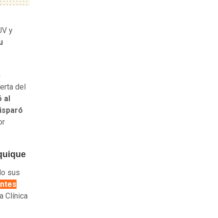
UV y
u
n
erta del
 al
isparó
or
quique
do sus
ntes
 Clínica