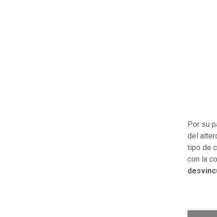
Por su p
del alte
tipo de 
con la c
desvinc