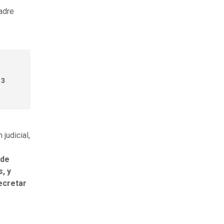
padre
 3
judicial,
 de
s, y
ecretar