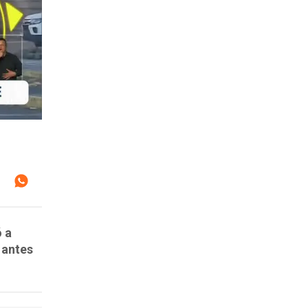
ó a
 antes