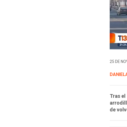
25 DE NO
DANIELA
Tras el
arrodil
de volv