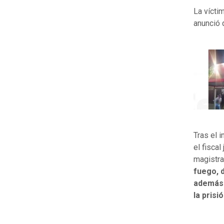
La vícti
anunció 
Tras el i
el fiscal
magistra
fuego, d
además e
la prisi