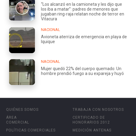
“Los alcanzó en la camioneta y les dijo que
los iba a matar”: padres de menores que
jugaban ring-raja relatan noche de terror en
Vitacura
NACIONAL
Avioneta aterriza de emergencia en playa de
Iquique
NACIONAL
Mujer quedó 22% del cuerpo quemado: Un
hombre prendió fuego a su expareja y huyó
QUIÉNES SOMOS
TRABAJA CON NOSOTROS
ÁREA
CERTIFICADO DE
COMERCIAL
HONORARIOS 2012
POLÍTICAS COMERCIALES
MEDICIÓN ANTENAS