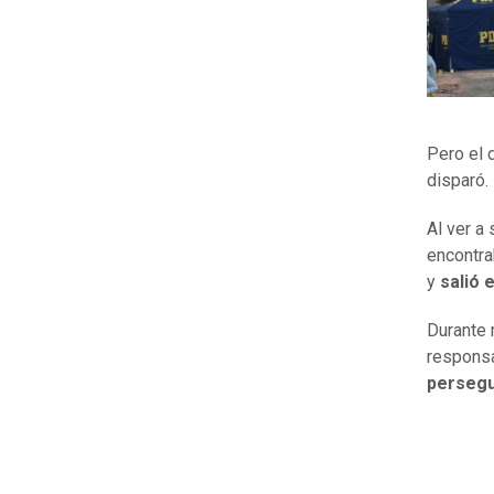
Pero el 
disparó.
Al ver a 
encontra
y
salió 
Durante 
responsa
persegu