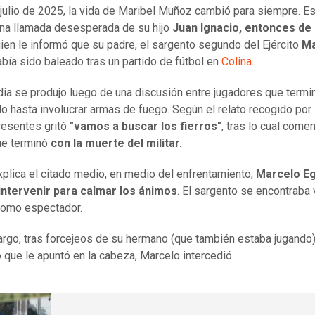
 julio de 2025, la vida de Maribel Muñoz cambió para siempre. Es
una llamada desesperada de su hijo
Juan Ignacio, entonces de
ien le informó que su padre, el sargento segundo del Ejército
Ma
había sido baleado tras un partido de fútbol en
Colina
.
dia se produjo luego de una discusión entre jugadores que termi
o hasta involucrar armas de fuego. Según el relato recogido por
resentes gritó
"vamos a buscar los fierros"
, tras lo cual come
ue terminó
con la muerte del militar.
plica el citado medio, en medio del enfrentamiento,
Marcelo Eg
 intervenir para calmar los ánimos
. El sargento se encontraba 
como espectador.
rgo, tras forcejeos de su hermano (que también estaba jugando)
o que le apuntó en la cabeza, Marcelo intercedió.