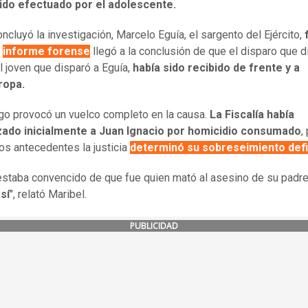
sido efectuado por el adolescente.
ncluyó la investigación, Marcelo Eguía, el sargento del Ejército,
l
informe forense
llegó a la conclusión de que el disparo que d
l joven que disparó a Eguía,
había sido recibido de frente y a
ropa.
zgo provocó un vuelco completo en la causa.
La Fiscalía había
zado inicialmente a Juan Ignacio por homicidio consumado
,
os antecedentes la justicia
determinó su sobreseimiento defi
 estaba convencido de que fue quien mató al asesino de su padr
sí
", relató Maribel.
PUBLICIDAD