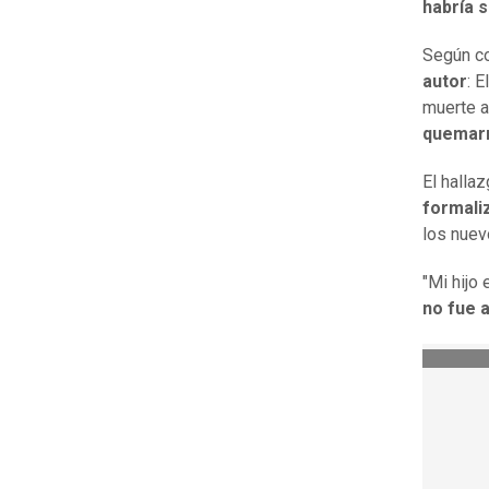
habría 
Según co
autor
: E
muerte a
quemar
El halla
formali
los nuev
"Mi hijo
no fue a