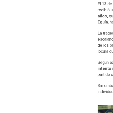
El 13 de
recibió 
años,
qu
Eguía
, 
La trage
escaland
de los p
locura q
Según ex
intentó
partido 
Sin emba
individu