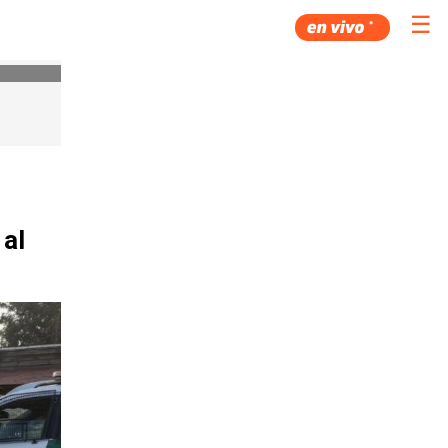
☰
 al