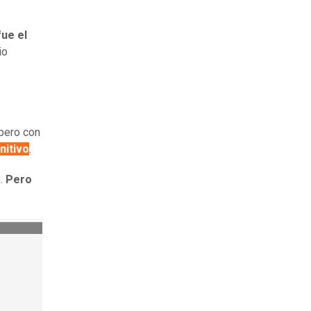
fue el
io
 pero con
nitivo
.
e.
Pero