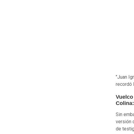
"Juan Ig
recordó 
Vuelco 
Colina:
Sin emba
versión 
de testi