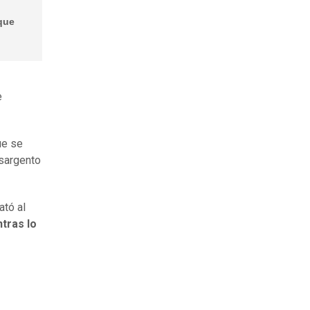
que
e
ue se
 sargento
ató al
tras lo