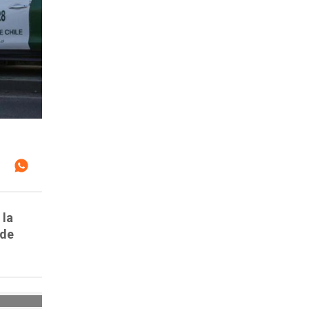
 la
 de