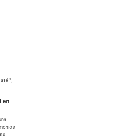
até'"
,
l en
una
imonios
no