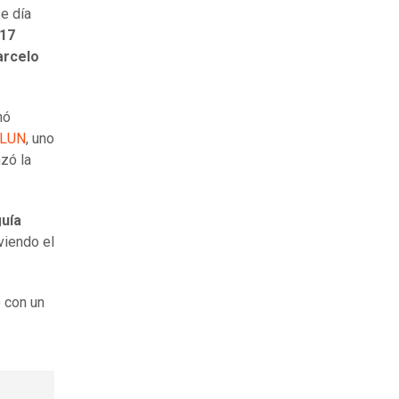
e día
 17
rcelo
nó
LUN
, uno
nzó la
uía
viendo el
 con un