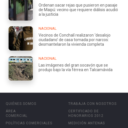
Ordenan sacar rejas que pusieron en pasaje
de Maipú: vecino que requiere diálisis acudió
a la justicia
NACIONAL
Vecinos de Conchalí realizaron ‘desalojo
ciudadano’ de casa tomada por narcos:
desmantelaron la vivienda completa
NACIONAL
Las imágenes del gran socavón que se
produjo bajo la vía férrea en Talcamávida
QUIÉNES SOMOS
TRABAJA CON NOSOTROS
ÁREA
CERTIFICADO DE
COMERCIAL
HONORARIOS 2012
POLÍTICAS COMERCIALES
MEDICIÓN ANTENAS