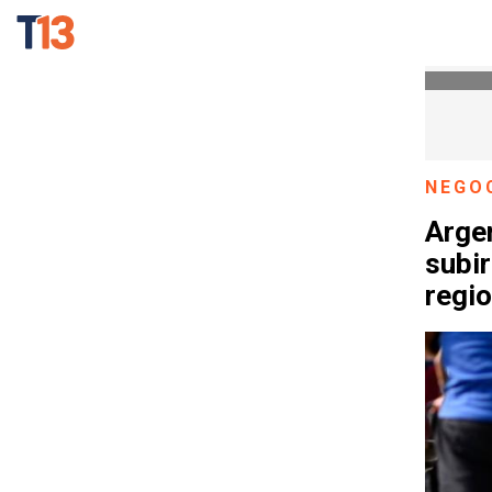
NEGO
Arge
subir
regi