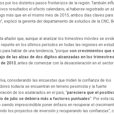
ros por los distintos pasos fronterizos de la región. También infl
tivos resultados el efecto calendario, al haberse registrado un 
go más que en el mismo mes de 2015, ambos días claves para 
”, explicó la gerenta del departamento de estudios de la CNC, B
ta añadió que, aunque al analizar los trimestres móviles se evid
repunte en los últimos períodos en todas las regiones en estud
o para hablar de una tendencia, “porque
son crecimientos que 
jo de las alzas de dos dígitos alcanzadas en los trimestre
 de 2013
, antes de comenzar con la desaceleración en el sector”
lva, considerando las encuestas que miden la confianza de los
ores todavía se encuentran en terreno pesimista y la fuerte
ración de los asalariados en el país, “
pareciera que el positiv
do de julio se debiera más a factores puntuales
”. Por esta ra
a siendo imprescindible poner énfasis en recuperar el crecimient
ndo los proyectos de inversión y recuperando las confianzas”, c