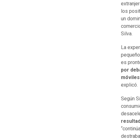
extranje
los posi
un domin
comercio
Silva.
La exper
pequeño 
es pront
por deba
móviles
explicó.
Según Si
consumid
desacele
resulta
“continú
destraba