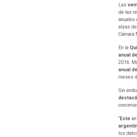
Las
ven
de las r
anuales 
alzas de
Cámara N
En la
Qui
anual de
2016. Mi
anual de
meses d
Sin emba
destacó 
crecimie
“
Este cr
argenti
los dato