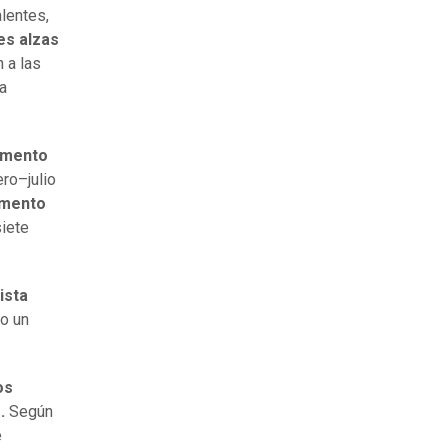
lentes,
es alzas
n a las
a
umento
ro–julio
emento
siete
ista
o un
os
g.
Según
e