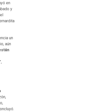
uyó en
sábado y
el
ernardita
encia un
io, aún
están
s
,
o
zón,
o,
oncluyó.