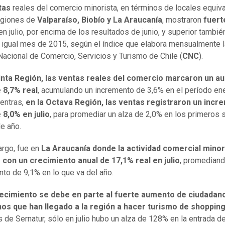
tas
reales del comercio minorista, en términos de locales equiva
egiones de
Valparaíso, Biobío y La Araucanía
, mostraron
fuert
en julio, por encima de los resultados de junio, y superior tambié
 igual mes de 2015, según el índice que elabora mensualmente l
acional de Comercio, Servicios y Turismo de Chile (
CNC
).
nta Región, las ventas reales del comercio marcaron un a
 8,7% real
, acumulando un incremento de 3,6% en el período ene
entras,
en la Octava Región, las ventas registraron un incr
 8,0% en julio
, para promediar un alza de 2,0% en los primeros 
e año.
rgo, fue en
La Araucanía donde la actividad comercial minor
con un crecimiento anual de 17,1% real en julio
, promediand
nto de 9,1% en lo que va del año.
ecimiento se debe en parte al fuerte aumento de ciudadan
nos que han llegado a la región a hacer turismo de shoppin
s de Sernatur, sólo en julio hubo un alza de 128% en la entrada d