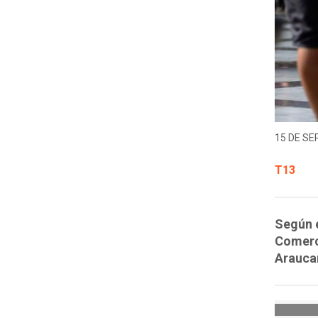
15 DE SE
T13
Según 
Comerci
Araucan