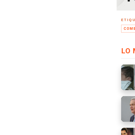
ETIQ
COME
LO 