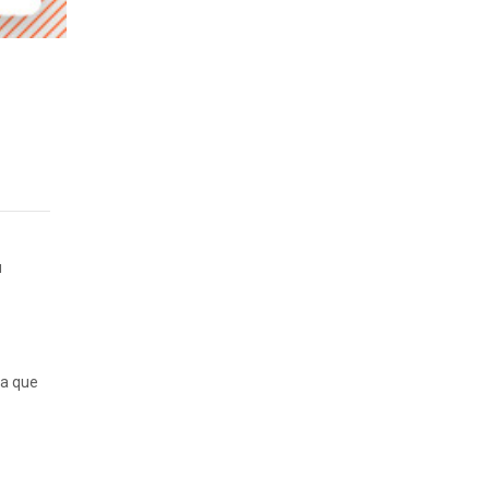
u
ta que