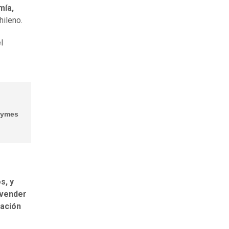
mía,
hileno.
l
 pymes
s, y
 vender
lación