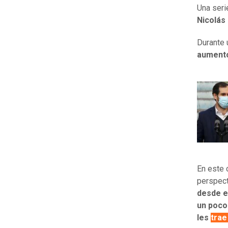
Una seri
Nicolás
Durante 
aumento
En este 
perspec
desde e
un poco 
les
trae