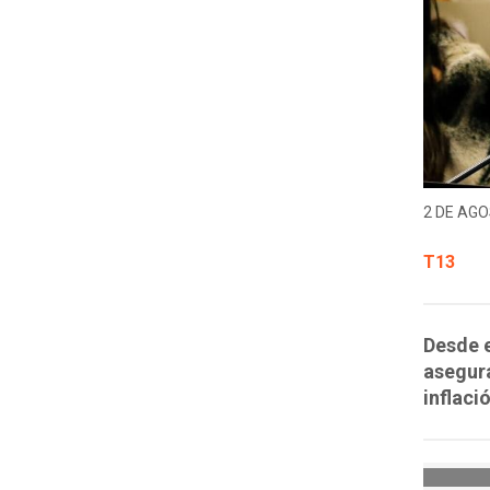
2 DE AGO
T13
Desde e
asegura
inflaci