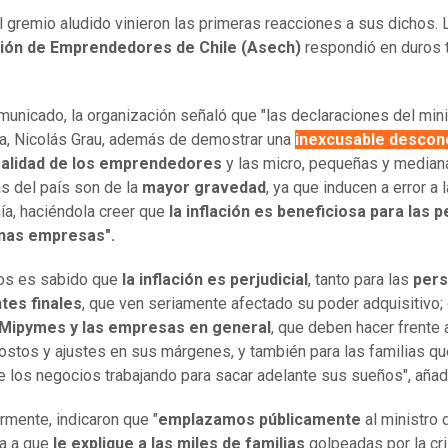
 gremio aludido vinieron las primeras reacciones a sus dichos. 
ión de Emprendedores de Chile (Asech)
respondió en duros 
municado, la organización señaló que "las declaraciones del min
, Nicolás Grau, además de demostrar una
inexcusable descon
ealidad de los emprendedores
y las micro, pequeñas y median
 del país son de la
mayor gravedad
, ya que inducen a error a l
ía, haciéndola creer que
la inflación es beneficiosa para las 
nas empresas".
os es sabido que
la inflación es perjudicial
, tanto para las
pers
ntes finales
, que ven seriamente afectado su poder adquisitivo
Mipymes y las empresas en general
, que deben hacer frente 
ostos y ajustes en sus márgenes, y también para las familias qu
e los negocios trabajando para sacar adelante sus sueños", añad
rmente, indicaron que "
emplazamos públicamente
al ministro 
a a que
le explique a las miles de familias
golpeadas por la cr