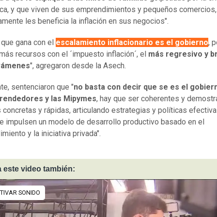
ca, y que viven de sus emprendimientos y pequeños comercios
mente les beneficia la inflación en sus negocios".
o que gana con el
escalamiento inflacionario es el gobierno
, 
más recursos con el ´impuesto inflación´, el
más regresivo y br
avámenes
", agregaron desde la Asech.
te, sentenciaron que "
no basta con decir que se es el gobier
rendedores y las Mipymes
, hay que ser coherentes y demostr
 concretas y rápidas, articulando estrategias y políticas efectiv
 e impulsen un modelo de desarrollo productivo basado en el
iento y la iniciativa privada".
 este video también: