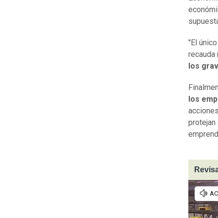
económi
supuesta
"El únic
recauda 
los gr
Finalmen
los emp
acciones
protejan
emprendim
Revisa