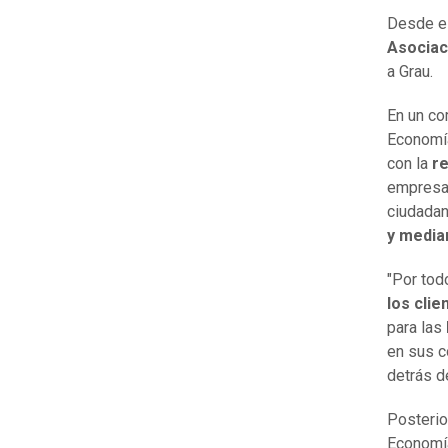
Desde el
Asociac
a Grau.
En un co
Economía
con la
r
empresas
ciudadan
y media
"Por tod
los clie
para las
en sus c
detrás d
Posterio
Economí