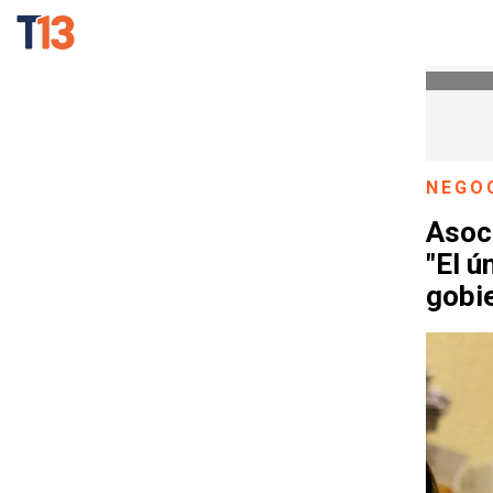
NEGO
Asoc
"El ú
gobi