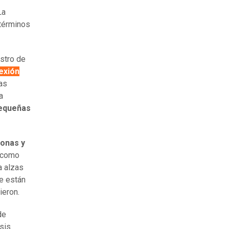
La
términos
istro de
exión
as
a
pequeñas
onas y
; como
a alzas
e están
ieron.
de
isis