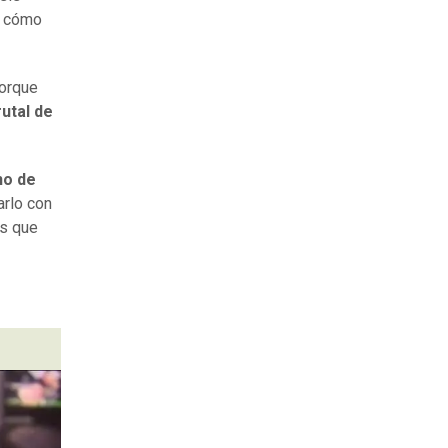
, cómo
porque
utal de
no de
arlo con
as que