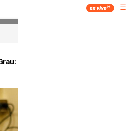
☰
Grau: