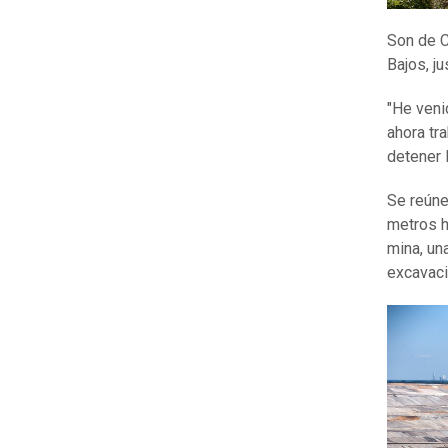
Son de C
Bajos, ju
"He venid
ahora tr
detener 
Se reúne
metros h
mina, un
excavaci