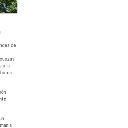
l
.
andes de
riquezas
 a la
 forma
rbón
nte
un
emania.