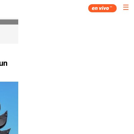
☰
 un