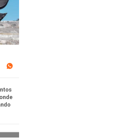
entos
donde
ando