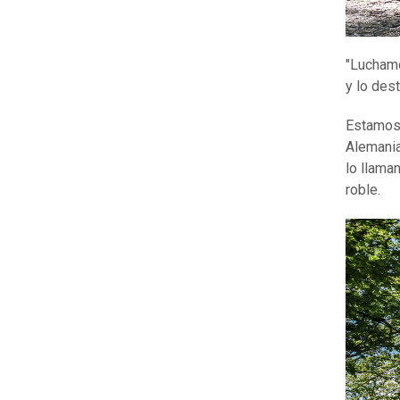
"Luchamo
y lo dest
Estamos 
Alemania
lo llama
roble.