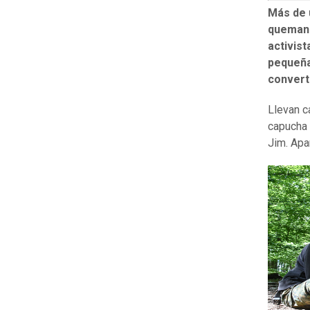
Más de 
quemand
activis
pequeña
convert
Llevan c
capucha 
Jim. Apa