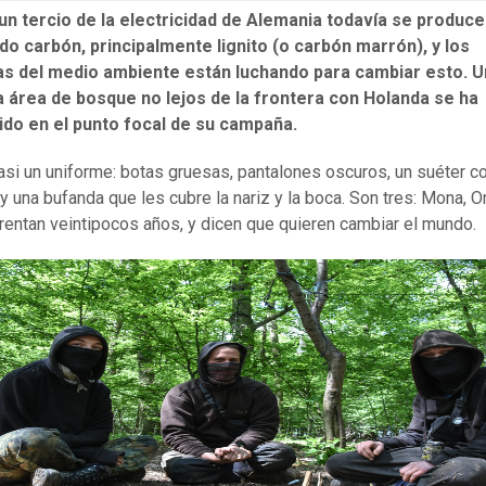
un tercio de la electricidad de Alemania todavía se produce
o carbón, principalmente lignito
(o carb
ó
n
marrón
)
, y los
tas del medio ambiente están luchando para cambiar esto. 
 área de bosque no lejos de la frontera
con H
olanda se ha
ido en el punto focal de su campaña.
asi un uniforme: botas gruesas, pantalones oscuros, un suéter c
y una bufanda que les cubre la nariz y la boca. Son tres: Mona, 
rentan veintipocos años, y dicen que quieren cambiar el mundo.