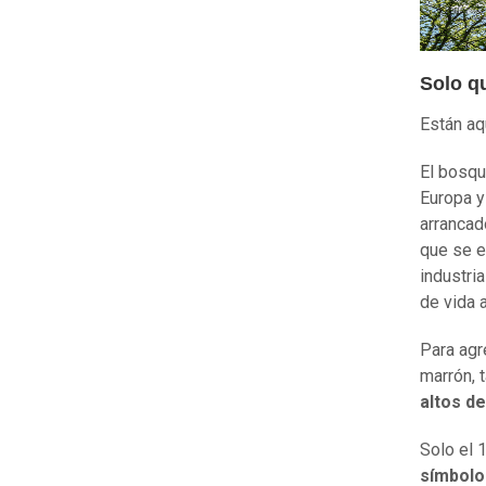
Solo q
Están aq
El bosqu
Europa y
arrancad
que se e
industri
de vida 
Para agr
marrón, 
altos d
Solo el 
símbolo