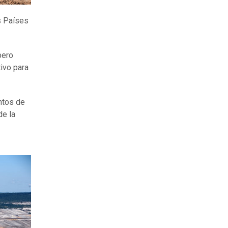
s Países
pero
ivo para
ntos de
de la