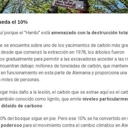
ueda el 10%
uí porque el "Hambi" está
amenazado con la destrucción tota
e se encuentra sobre uno de los yacimientos de carbón más gr
 desde que comenzó la extracción en 1978, los árboles fueron
os gradualmente para permitir a las excavadoras acceder a las 
ncuentran debajo: millones de toneladas de carbón, que mantiene
a en funcionamiento en esta parte de Alemania y proporciona una
a miles de personas.
egar más daño a la lesión, el carbón que se extrae aquí es el ca
también conocido como lignito, que emite
niveles particularme
e dióxido de carbono
.
10% del bosque sigue en pie. Pero ese 10% se ha convertido en 
 poderoso
para el movimiento contra el cambio climático en Al