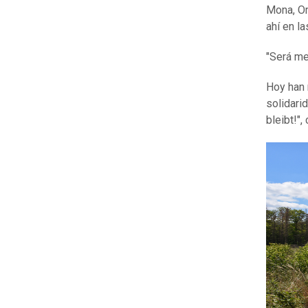
Mona, Om
ahí en l
"Será me
Hoy han 
solidari
bleibt!",