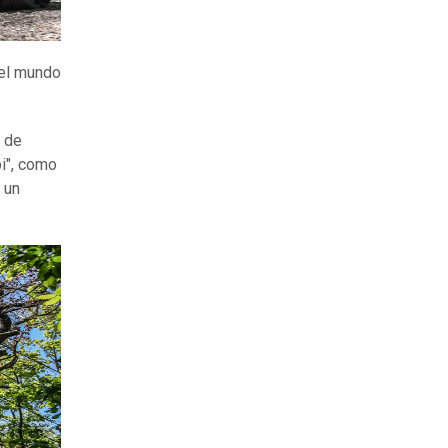
 el mundo
 de
bi", como
 un