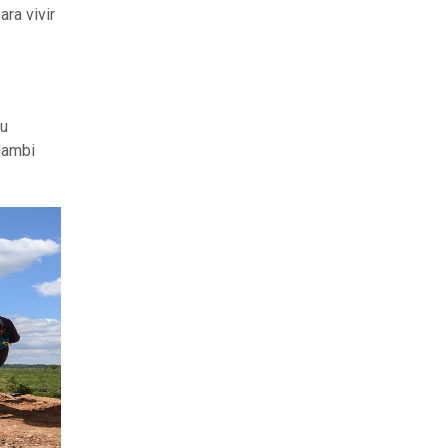
ra vivir
su
Hambi