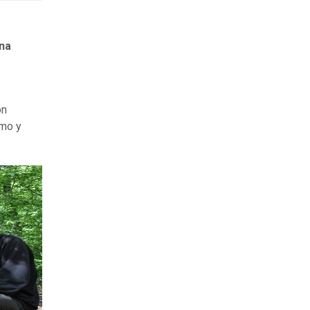
Una
on
Omo y