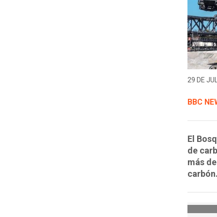
29 DE JUL
BBC NE
El Bos
de carb
más de 
carbón