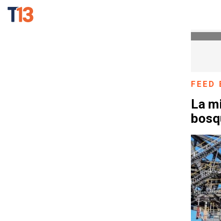
FEED 
La mi
bosq