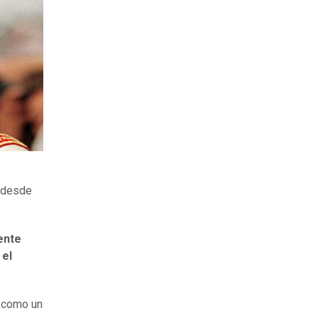
e desde
ente
 el
e como un