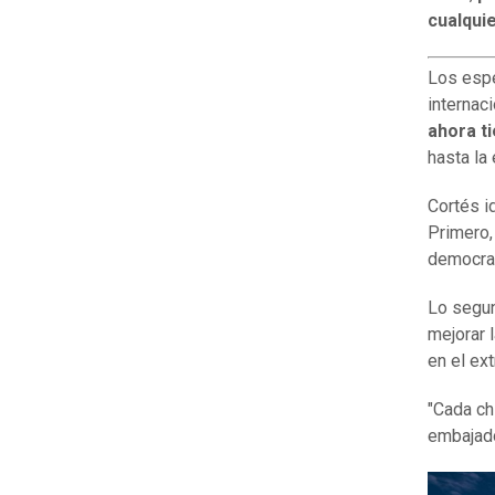
cualqui
Los espe
internac
ahora t
hasta la
Cortés i
Primero
democrac
Lo segu
mejorar 
en el extr
"Cada ch
embajado