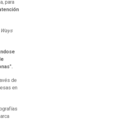
a, para
atención
l Ways
rándose
de
onas".
ravés de
resas en
ografías
marca