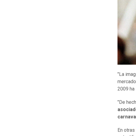
"La imag
mercadot
2009 ha 
"De hech
asociad
carnava
En otras