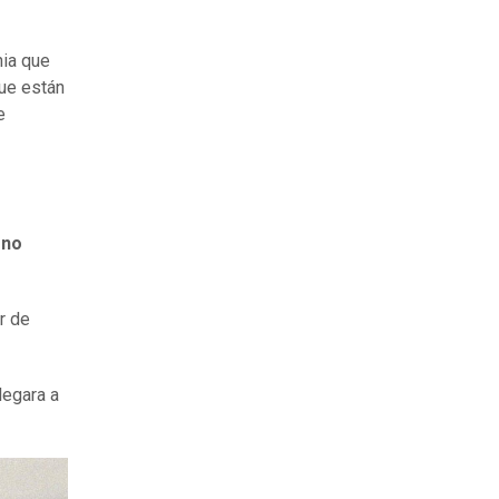
nia que
que están
e
 no
ur de
legara a