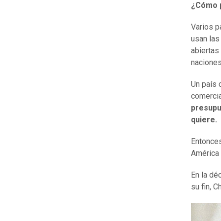
¿Cómo p
Varios p
usan las
abiertas
naciones
Un país 
comercia
presupu
quiere.
Entonces
América 
En la dé
su fin, 