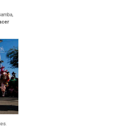
 samba,
acer
tes.