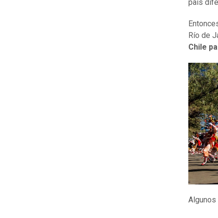
país dife
Entonces
Río de J
Chile p
Algunos 