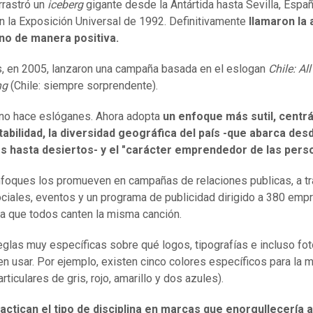
arrastró un
iceberg
gigante desde la Antártida hasta Sevilla, Españ
en la Exposición Universal de 1992. Definitivamente
llamaron la 
no de manera positiva.
 en 2005, lanzaron una campaña basada en el eslogan
Chile: Al
ng
(Chile: siempre sorprendente).
 no hace eslóganes. Ahora adopta
un enfoque más sutil, cent
tabilidad, la diversidad geográfica del país -que abarca des
es hasta desiertos- y el "carácter emprendedor de las pers
foques los promueven en campañas de relaciones publicas, a t
ciales, eventos y un programa de publicidad dirigido a 380 emp
ra que todos canten la misma canción.
eglas muy específicas sobre qué logos, tipografías e incluso fot
n usar. Por ejemplo, existen cinco colores específicos para la 
rticulares de gris, rojo, amarillo y dos azules).
actican el tipo de disciplina en marcas que enorgullecería a