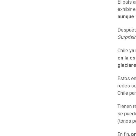
El país 
exhibir 
aunque 
Después,
Surprisi
Chile ya
en la es
glaciar
Estos en
redes so
Chile pa
Tienen r
se puede
(tonos pa
En fin,
pr