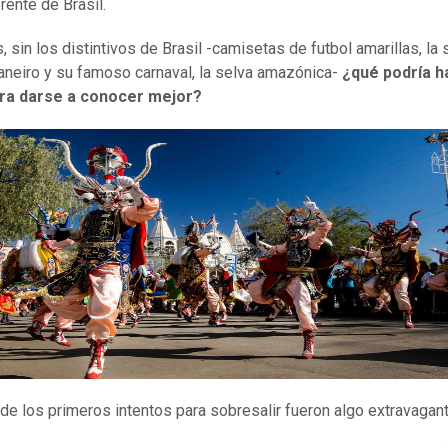
rente de Brasil.
, sin los distintivos de Brasil -camisetas de futbol amarillas, la
aneiro y su famoso carnaval, la selva amazónica-
¿qué podría h
ara darse a conocer mejor?
de los primeros intentos para sobresalir fueron algo extravagan