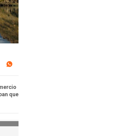
omercio
pan que