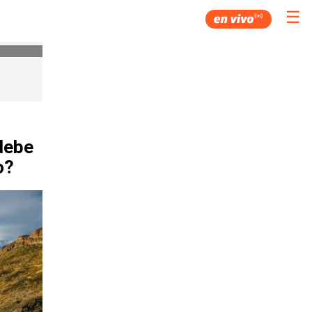
☰
debe
o?