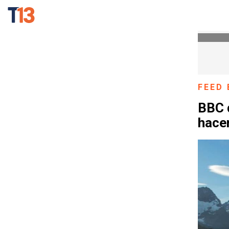
FEED 
BBC d
hace