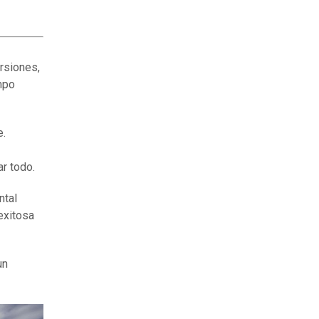
ersiones,
mpo
e.
r todo.
ntal
exitosa
un