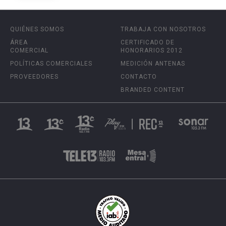
QUIÉNES SOMOS
TRABAJA CON NOSOTROS
ÁREA
CERTIFICADO DE
COMERCIAL
HONORARIOS 2012
POLÍTICAS COMERCIALES
MEDICIÓN ANTENAS
PROVEEDORES
CONTACTO
BRANDED CONTENT