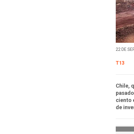
22 DE SE
T13
Chile, 
pasado,
ciento 
de inve