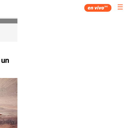
☰
 un