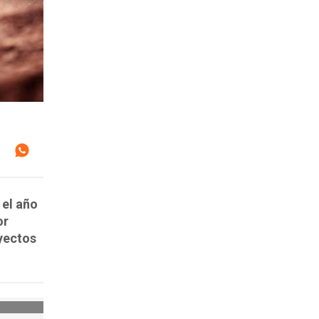
 el año
or
oyectos