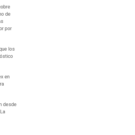
cobre
mo de
as
or por
que los
nóstico
ex en
ra
en desde
 La