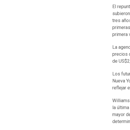
El repun
subieron
tres año
primeras
primera 
La agenc
precios 
de US$2,
Los futu
Nueva Yo
reflejar 
Williams
la últim
mayor de
determin