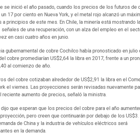
te se inició el año pasado, cuando los precios de los futuros de 
 un 17 por ciento en Nueva York, y el metal rojo alcanzó un máxi
s a principios de este mes. En Chile, la minería está mostrando l
 señales de una recuperación, con un alza del empleo en el sect
vez en casi cuatro años en junio.
ia gubernamental de cobre Cochilco había pronosticado en julio 
del cobre promediarían US$2,64 la libra en 2017, frente a un pro
40 al comienzo de año.
ros del cobre cotizaban alrededor de US$2,91 la libra en el Com
rk el viernes. Las proyecciones serán revisadas nuevamente pa
el reciente aumento de precios, señaló la ministra.
 dijo que esperan que los precios del cobre para el año aument
a proyección, pero creen que continuarán por debajo de los US$3.
manda de China y la industria de vehículos eléctricos será
antes en la demanda.