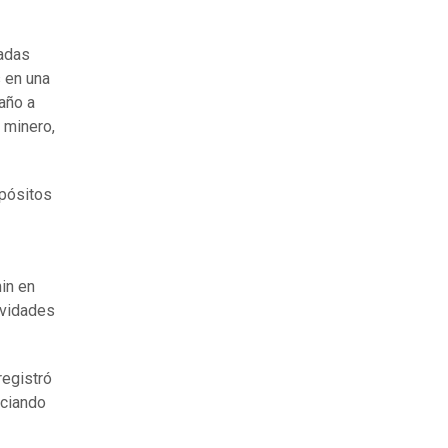
ladas
s en una
 año a
 minero,
epósitos
min en
ividades
registró
iciando