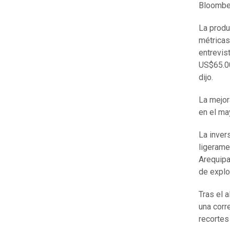
Bloombe
La produ
métricas
entrevis
US$65.00
dijo.
La mejor
en el ma
La inver
ligerame
Arequipa
de explo
Tras el 
una corr
recortes