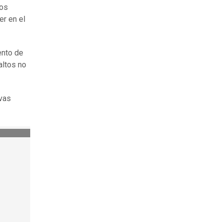
los
er en el
ento de
altos no
evas