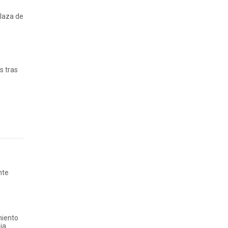
Plaza de
s tras
nte
miento
ja