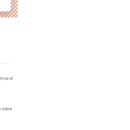
n es el
o sobre