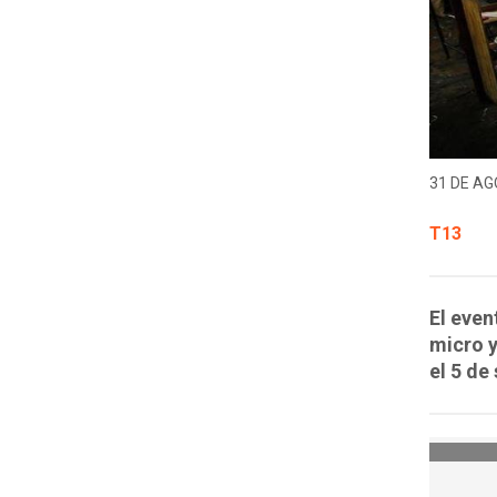
31 DE AG
T13
El even
micro 
el 5 de