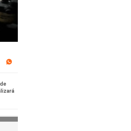
 de
lizará