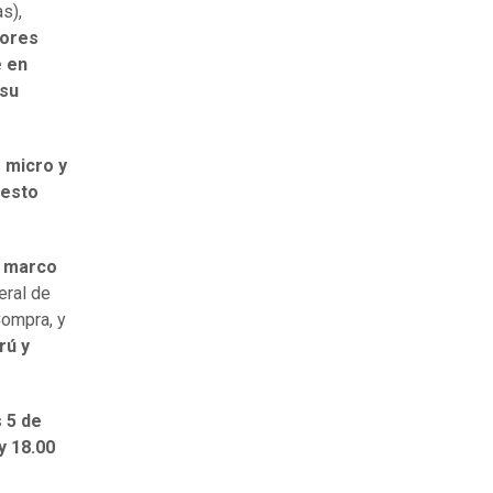
s),
dores
 en
 su
s
micro y
 esto
l marco
eral de
Compra, y
rú y
 5 de
y 18.00