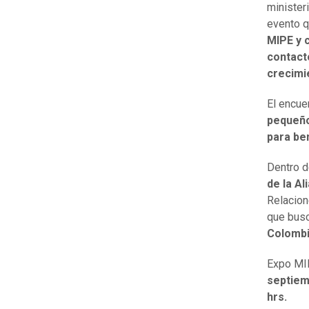
minister
evento q
MIPE y 
contacto
crecimi
El encue
pequeño
para be
Dentro de
de la Al
Relacion
que bus
Colombi
Expo MI
septiem
hrs.