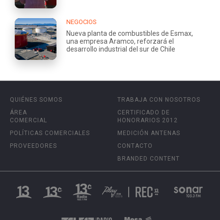
NEGOCIOS
Nueva planta de combustibles de Esmax,
una empresa Aramco, reforzará el
desarrollo industrial del sur de Chile
QUIÉNES SOMOS
TRABAJA CON NOSOTROS
ÁREA
CERTIFICADO DE
COMERCIAL
HONORARIOS 2012
POLÍTICAS COMERCIALES
MEDICIÓN ANTENAS
PROVEEDORES
CONTACTO
BRANDED CONTENT