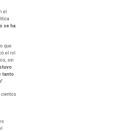
n el
ítica
o se ha
do que
ó el rol
os, sin
stuvo
e tanto
".
 cientos
es
el