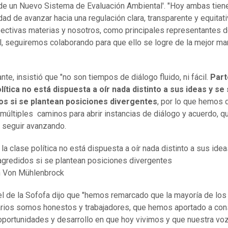
de un Nuevo Sistema de Evaluación Ambiental'. "Hoy ambas tiene
dad de avanzar hacia una regulación clara, transparente y equitat
ectivas materias y nosotros, como principales representantes d
al, seguiremos colaborando para que ello se logre de la mejor ma
te, insistió que "no son tiempos de diálogo fluido, ni fácil.
Part
lítica no está dispuesta a oír nada distinto a sus ideas y se
os si se plantean posiciones divergentes
, por lo que hemos 
 múltiples caminos para abrir instancias de diálogo y acuerdo, q
 seguir avanzando.
 la clase política no está dispuesta a oír nada distinto a sus ide
agredidos si se plantean posiciones divergentes
 Von Mühlenbrock
el de la Sofofa dijo que "hemos remarcado que la mayoría de los
ios somos honestos y trabajadores, que hemos aportado a const
oportunidades y desarrollo en que hoy vivimos y que nuestra vo