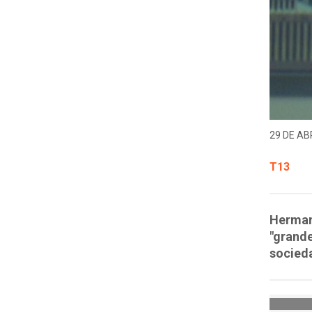
29 DE ABR
T13
Herman
"grande
socied