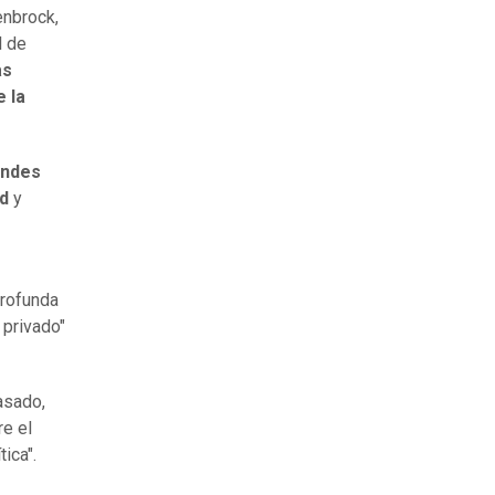
nbrock,
l de
as
e la
andes
ad
y
profunda
 privado"
asado,
re el
ica".