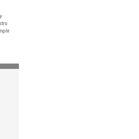
y
stro
mplir