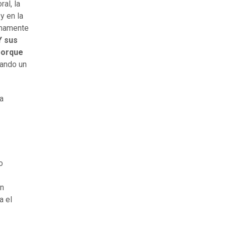
al, la
y en la
umamente
Y sus
porque
rando un
a
o
en
a el