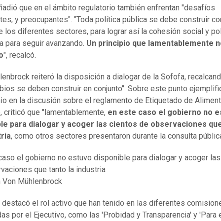
ñadió que en el ámbito regulatorio también enfrentan "desafíos
tes, y preocupantes". "Toda política pública se debe construir co
 los diferentes sectores, para lograr así la cohesión social y pol
a para seguir avanzando.
Un principio que lamentablemente n
o
", recalcó.
enbrock reiteró la disposición a dialogar de la Sofofa, recalcan
bios se deben construir en conjunto". Sobre este punto ejemplific
io en la discusión sobre el reglamento de Etiquetado de Aliment
 criticó que "lamentablemente,
en este caso el gobierno no e
ble para dialogar y acoger las cientos de observaciones qu
tria
, como otros sectores presentaron durante la consulta pública
caso el gobierno no estuvo disponible para dialogar y acoger las
vaciones que tanto la industria
 Von Mühlenbrock
destacó el rol activo que han tenido en las diferentes comision
as por el Ejecutivo, como las 'Probidad y Transparencia' y 'Para 