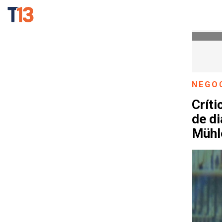
NEGO
Críti
de d
Mühl