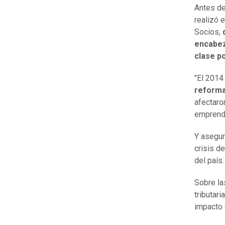
Antes d
realizó 
Socios,
d
encabeza
clase po
"El 2014
reforma
afectaron
emprendi
Y asegur
crisis d
del país.
Sobre la
tributar
impacto 