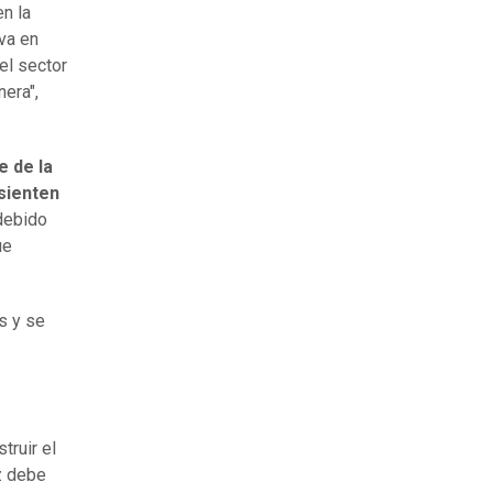
n la
iva en
el sector
nera",
e de la
 sienten
debido
ue
as y se
ruir el
z debe