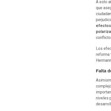
A esto añ
que aseg
ciudadan
perjudici
efectos
polariza
conflict
Los efec
reforma t
Hermann
Falta d
Asimismo
complejo
importan
niveles 
desarroll