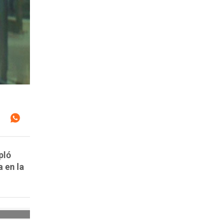
pló
 en la