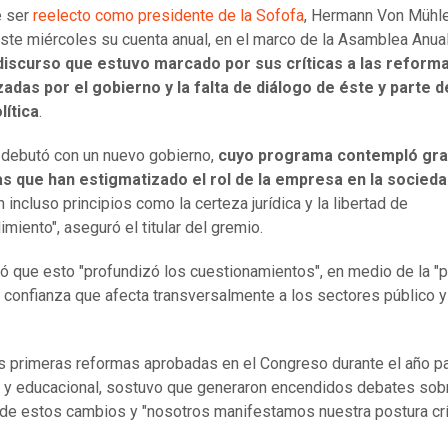
e ser
reelecto como presidente de la Sofofa
, Hermann Von Mühle
este miércoles su cuenta anual, en el marco de la Asamblea Anua
iscurso que estuvo marcado por sus críticas a las reform
das por el gobierno y la falta de diálogo de éste y parte d
lítica
.
 debutó con un nuevo gobierno,
cuyo programa contempló gr
s que han estigmatizado el rol de la empresa en la socied
 incluso principios como la certeza jurídica y la libertad de
miento", aseguró el titular del gremio.
ó que esto "profundizó los cuestionamientos", en medio de la "
e confianza que afecta transversalmente a los sectores público y
s primeras reformas aprobadas en el Congreso durante el año p
ia y educacional, sostuvo que generaron encendidos debates sob
de estos cambios y "nosotros manifestamos nuestra postura crít