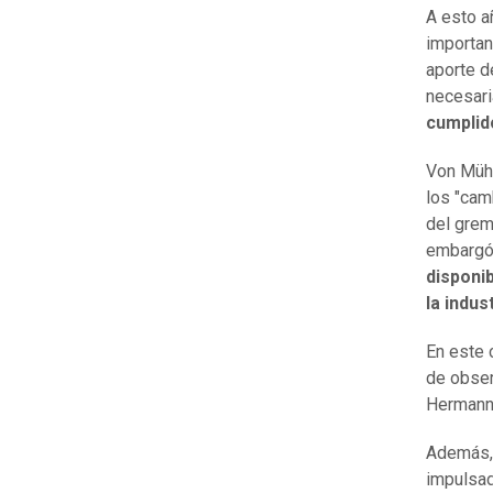
A esto a
importan
aporte de
necesari
cumplid
Von Mühl
los "cam
del grem
embargó,
disponi
la indus
En este 
de obser
Hermann
Además, 
impulsad