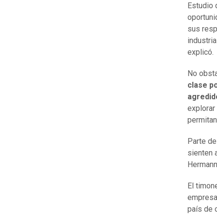
Estudio 
oportuni
sus resp
industri
explicó.
No obstan
clase po
agredid
explorar
permitan
Parte de
sienten 
Hermann
El timon
empresar
país de 