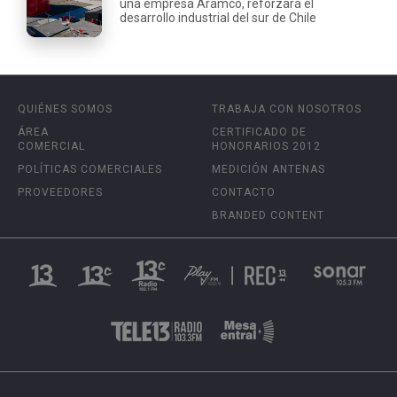
una empresa Aramco, reforzará el
desarrollo industrial del sur de Chile
QUIÉNES SOMOS
TRABAJA CON NOSOTROS
ÁREA
CERTIFICADO DE
COMERCIAL
HONORARIOS 2012
POLÍTICAS COMERCIALES
MEDICIÓN ANTENAS
PROVEEDORES
CONTACTO
BRANDED CONTENT