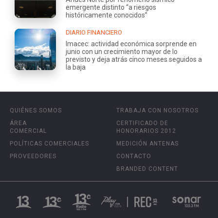
emergente distinto “a riesgos
históricamente conocidos”
DIARIO FINANCIERO
Imacec: actividad económica sorprende en
junio con un crecimiento mayor de lo
previsto y deja atrás cinco meses seguidos a
la baja
QUIÉNES SOMOS
TRABAJA CON NOSOTROS
ÁREA
CERTIFICADO DE
COMERCIAL
HONORARIOS 2012
POLÍTICAS COMERCIALES
MEDICIÓN ANTENAS
PROVEEDORES
CONTACTO
BRANDED CONTENT