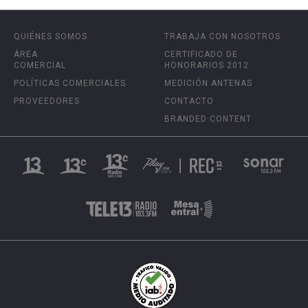
QUIÉNES SOMOS
TRABAJA CON NOSOTROS
ÁREA
CERTIFICADO DE
COMERCIAL
HONORARIOS 2012
POLÍTICAS COMERCIALES
MEDICIÓN ANTENAS
PROVEEDORES
CONTACTO
BRANDED CONTENT