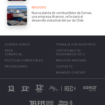
NEGOCIOS
Nueva planta de combustibles de Esmax,
una empresa Aramco, reforzará el
desarrollo industrial del sur de Chile
QUIÉNES SOMOS
TRABAJA CON NOSOTROS
ÁREA
CERTIFICADO DE
COMERCIAL
HONORARIOS 2012
POLÍTICAS COMERCIALES
MEDICIÓN ANTENAS
PROVEEDORES
CONTACTO
BRANDED CONTENT