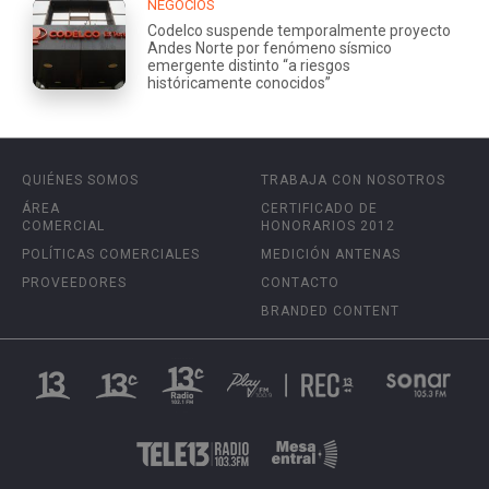
NEGOCIOS
Codelco suspende temporalmente proyecto
Andes Norte por fenómeno sísmico
emergente distinto “a riesgos
históricamente conocidos”
QUIÉNES SOMOS
TRABAJA CON NOSOTROS
ÁREA
CERTIFICADO DE
COMERCIAL
HONORARIOS 2012
POLÍTICAS COMERCIALES
MEDICIÓN ANTENAS
PROVEEDORES
CONTACTO
BRANDED CONTENT