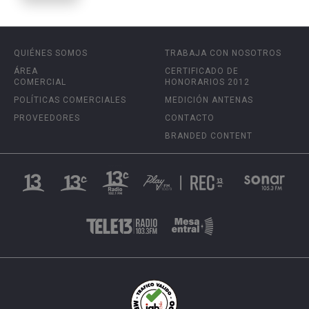
QUIÉNES SOMOS
TRABAJA CON NOSOTROS
ÁREA
CERTIFICADO DE
COMERCIAL
HONORARIOS 2012
POLÍTICAS COMERCIALES
MEDICIÓN ANTENAS
PROVEEDORES
CONTACTO
BRANDED CONTENT