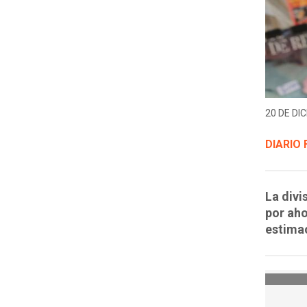
20 DE DIC
DIARIO 
La divi
por aho
estimac