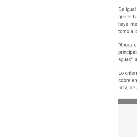
De igual
que el t
haya inte
torno a l
"Ahora, 
principa
aguas", 
Lo anter
cobre en
libra, d