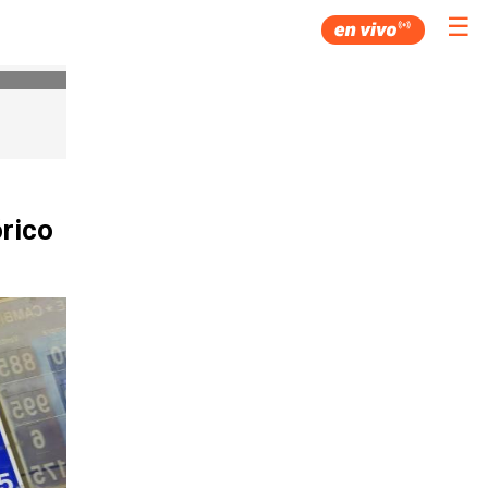
☰
órico