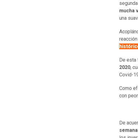
segunda 
mucha v
una suav
Acoplánd
reacción
históric
De esta
2020
, c
Covid-19
Como efe
con peor
De acuer
semana i
los inver