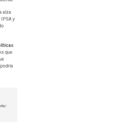
a alza
l IPSA y
do
líticas
es que
gue
 podría
ric: