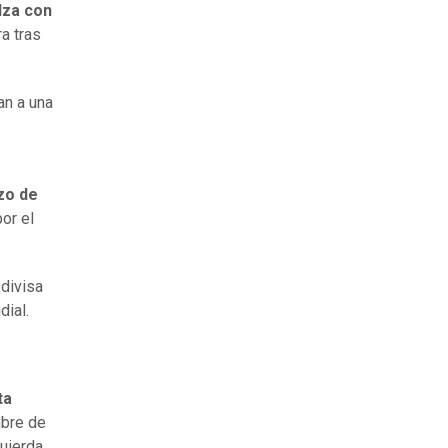
alza con
a tras
an a una
rzo de
or el
divisa
ial.
ta
mbre de
uierda.