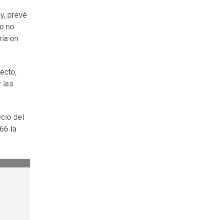
y, prevé
do no
ría en
ecto,
 las
ecio del
66 la