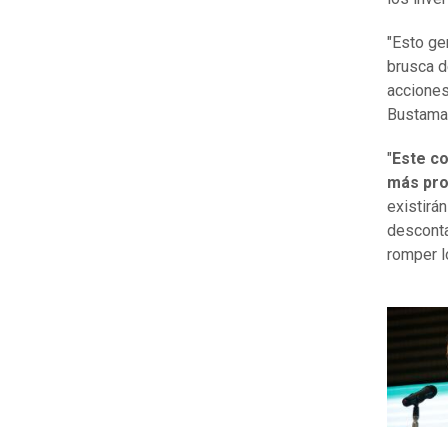
"Esto ge
brusca d
acciones
Bustama
"
Este co
más pr
existirá
desconta
romper l