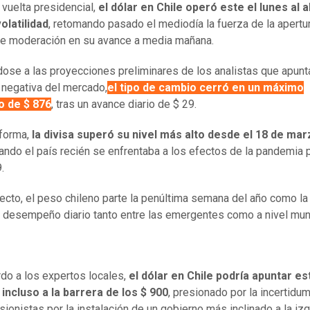
vuelta presidencial,
el dólar en Chile operó este el lunes al 
olatilidad
, retomando pasado el mediodía la fuerza de la apertur
e moderación en su avance a media mañana.
ose a las proyecciones preliminares de los analistas que apunt
 negativa del mercado,
el tipo de cambio cerró en un máximo
o de $ 876
, tras un avance diario de $ 29.
 forma,
la divisa superó su nivel más alto desde el 18 de ma
uando el país recién se enfrentaba a los efectos de la pandemia p
.
cto, el peso chileno parte la penúltima semana del año como la 
 desempeño diario tanto entre las emergentes como a nivel mund
do a los expertos locales,
el dólar en Chile podría apuntar es
ncluso a la barrera de los $ 900
, presionado por la incertidu
sionistas por la instalación de un gobierno más inclinado a la izq