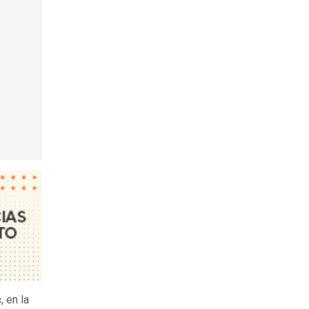
c
, en la