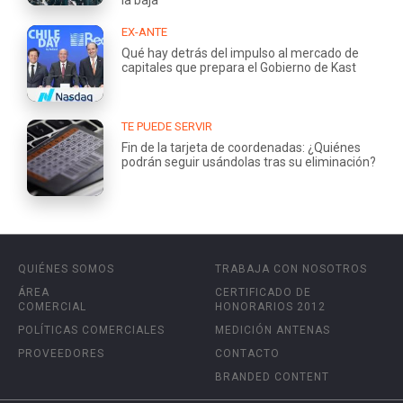
EX-ANTE
Qué hay detrás del impulso al mercado de
capitales que prepara el Gobierno de Kast
TE PUEDE SERVIR
Fin de la tarjeta de coordenadas: ¿Quiénes
podrán seguir usándolas tras su eliminación?
QUIÉNES SOMOS
TRABAJA CON NOSOTROS
ÁREA
CERTIFICADO DE
COMERCIAL
HONORARIOS 2012
POLÍTICAS COMERCIALES
MEDICIÓN ANTENAS
PROVEEDORES
CONTACTO
BRANDED CONTENT