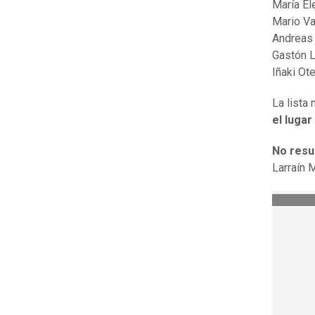
María El
Mario Va
Andreas
Gastón 
Iñaki Ot
La lista
el lugar
No resu
Larraín 