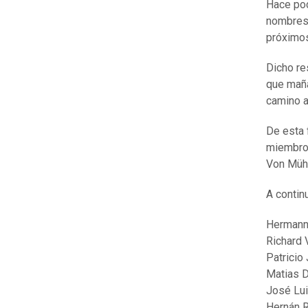
Hace po
nombres 
próximos
Dicho res
que maña
camino a
De esta 
miembros
Von Mühl
A contin
Hermann
Richard
Patricio 
Matias 
José Lui
Hernán 