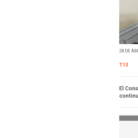
28 DE ABR
T13
El Cons
contin