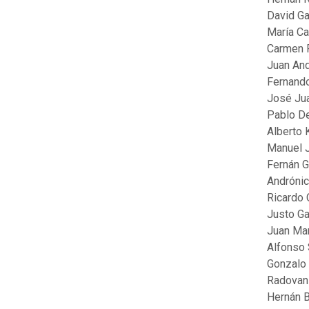
David Ga
María Ca
Carmen
Juan And
Fernand
José Ju
Pablo D
Alberto 
Manuel J
Fernán 
Andrónic
Ricardo 
Justo Ga
Juan Man
Alfonso
Gonzalo
Radovan
Hernán 