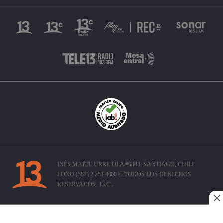
INÉS MATTE URREJOLA #0848, SANTIAGO, CHILE
FONO (562) 2 251 4000 © TODOS LOS DERECHOS
RESERVADOS. 13.CL