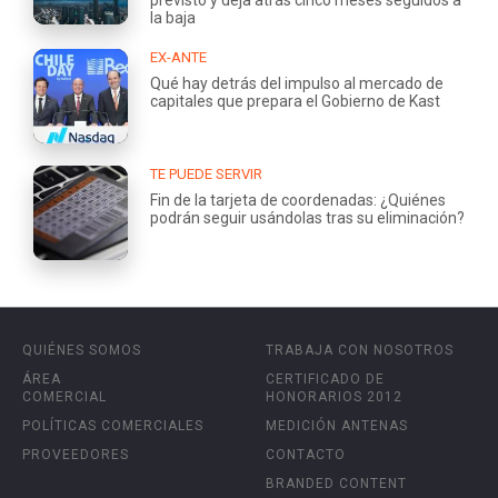
la baja
EX-ANTE
Qué hay detrás del impulso al mercado de
capitales que prepara el Gobierno de Kast
TE PUEDE SERVIR
Fin de la tarjeta de coordenadas: ¿Quiénes
podrán seguir usándolas tras su eliminación?
QUIÉNES SOMOS
TRABAJA CON NOSOTROS
ÁREA
CERTIFICADO DE
COMERCIAL
HONORARIOS 2012
POLÍTICAS COMERCIALES
MEDICIÓN ANTENAS
PROVEEDORES
CONTACTO
BRANDED CONTENT