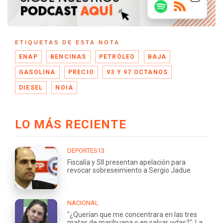
ETIQUETAS DE ESTA NOTA
ENAP
BENCINAS
PETRÓLEO
BAJA
GASOLINA
PRECIO
93 Y 97 OCTANOS
DIESEL
NOIA
LO MÁS RECIENTE
DEPORTES13
Fiscalía y SII presentan apelación para
revocar sobreseimiento a Sergio Jadue
NACIONAL
"¿Querían que me concentrara en las tres
matas de marihuana o en salvar vidas?": La