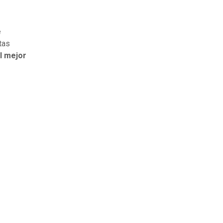
e
tas
l mejor