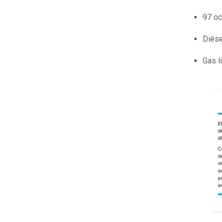
97 o
Diése
Gas l