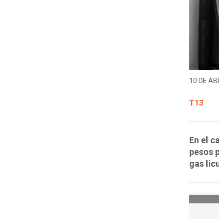
10 DE ABR
T13
En el c
pesos p
gas lic