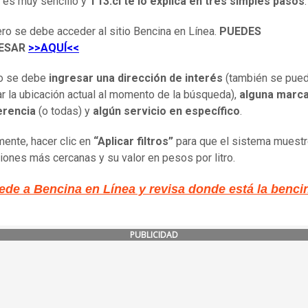
la es muy sencillo y
T13.cl te lo explica en tres simples pasos
:
ro se debe acceder al sitio Bencina en Línea.
PUEDES
RESAR
>>AQUÍ<<
o se debe
ingresar una dirección de interés
(también se pue
zar la ubicación actual al momento de la búsqueda),
alguna marca
erencia
(o todas) y
algún servicio en específico
.
mente, hacer clic en
“Aplicar filtros”
para que el sistema muestr
iones más cercanas y su valor en pesos por litro.
ede a Bencina en Línea y revisa donde está la benc
PUBLICIDAD