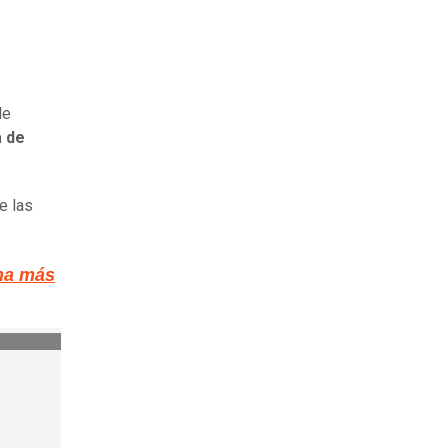
de
 de
e las
ina más