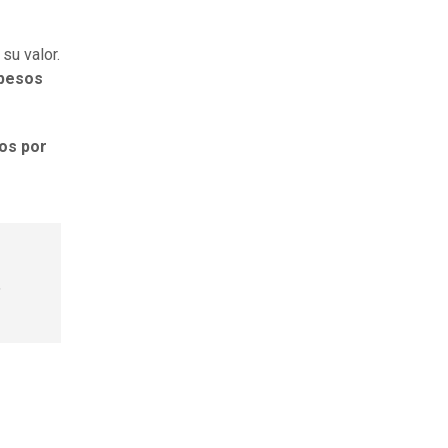
su valor.
 pesos
os por
s