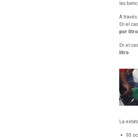
las benc
A través
En el ca
por litro
En el ca
litro
.
La estat
93 o