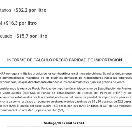
ctanos
+$32,2 por litro
l +
$16,3 por litro
icuado
+$15,7 por litro