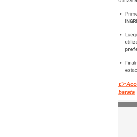
Utilizar
Prime
ING
Lueg
utili
pref
Final
estac
👉 Acc
barata