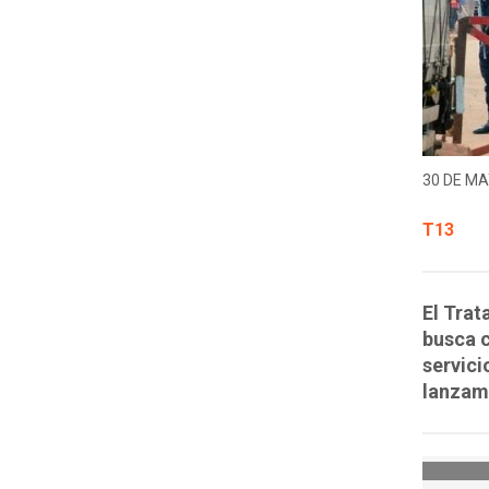
30 DE MA
T13
El Trat
busca c
servici
lanzami