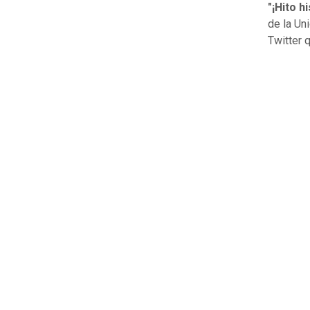
"¡Hito h
de la Un
Twitter 