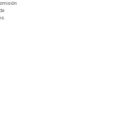
Comisión
 de
es.