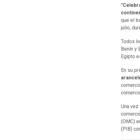
"Celebr
contine
que el t
julio, d
Todos lo
Benín y 
Egipto es
En su pr
arancel
comercio
comercio
Una vez 
comercio
(OMC) en
(PIB) co