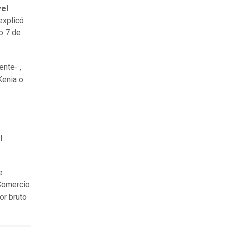
vel
explicó
o 7 de
nte- ,
Kenia o
l
e
Comercio
or bruto