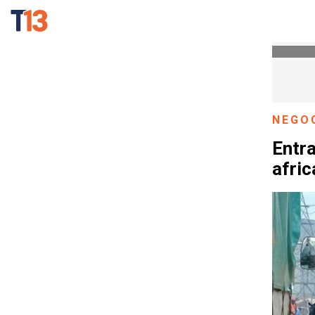
NEGO
Entra
afri