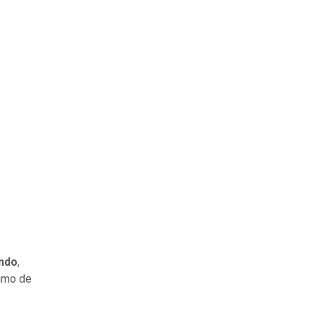
undo
,
nimo de