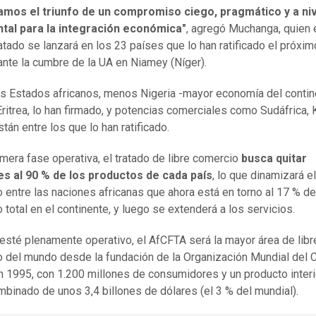
amos el triunfo de un compromiso ciego, pragmático y a ni
ntal para la integración económica"
, agregó Muchanga, quien 
ratado se lanzará en los 23 países que lo han ratificado el próxim
urante la cumbre de la UA en Niamey (Níger).
s Estados africanos, menos Nigeria -mayor economía del contine
Eritrea, lo han firmado, y potencias comerciales como Sudáfrica, 
tán entre los que lo han ratificado.
imera fase operativa, el tratado de libre comercio
busca quitar
es al 90 % de los productos de cada país
, lo que dinamizará el
 entre las naciones africanas que ahora está en torno al 17 % de
 total en el continente, y luego se extenderá a los servicios.
esté plenamente operativo, el AfCFTA será la mayor área de libr
 del mundo desde la fundación de la Organización Mundial del 
 1995, con 1.200 millones de consumidores y un producto interi
mbinado de unos 3,4 billones de dólares (el 3 % del mundial).