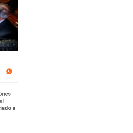
iones
el
enado a