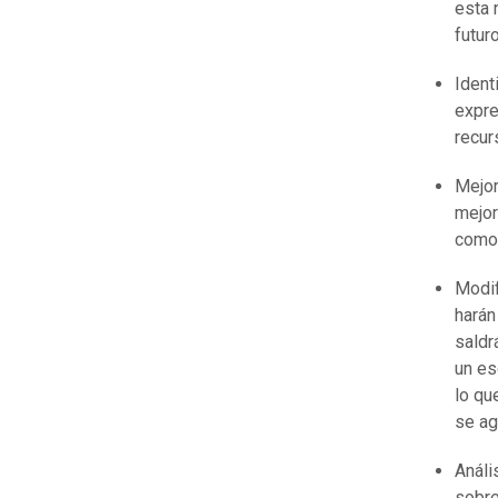
esta 
futuro
Ident
expre
recur
Mejor
mejor
como 
Modif
harán
saldr
un es
lo qu
se ag
Análi
sobre