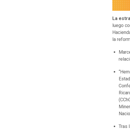
La estr
luego co
Hacienda
la refor
Marce
relac
“Hemo
Estad
Confe
Ricar
(CChC
Miner
Nacio
Tras 