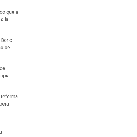
ndo que a
s la
 Boric
no de
 de
ropia
a reforma
spera
a