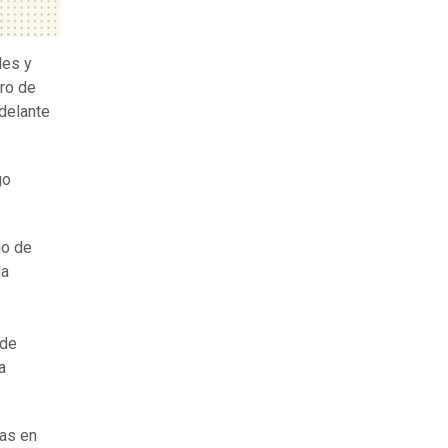
les y
tro de
delante
go
io de
la
 de
a
nas en