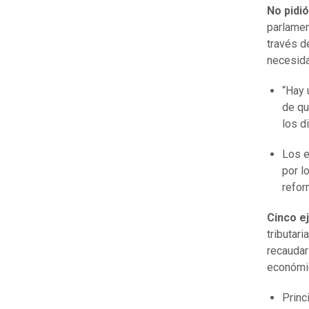
No pidió
parlamen
través d
necesida
“Hay 
de qu
los d
Los e
por l
reform
Cinco ej
tributar
recaudar 
económic
Princ