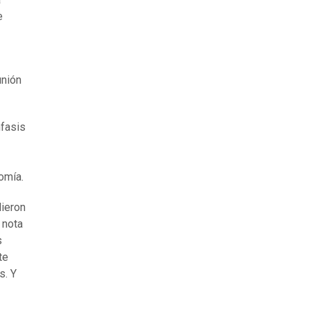
e
unión
nfasis
omía.
lieron
 nota
s
te
s. Y