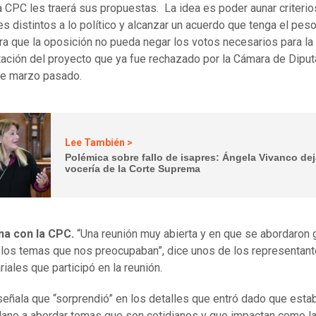
a CPC les traerá sus propuestas. La idea es poder aunar criterio
es distintos a lo político y alcanzar un acuerdo que tenga el pes
a que la oposición no pueda negar los votos necesarios para la
tación del proyecto que ya fue rechazado por la Cámara de Dipu
de marzo pasado.
Lee También >
Polémica sobre fallo de isapres: Ángela Vivanco dej
vocería de la Corte Suprema
na con la CPC.
“Una reunión muy abierta y en que se abordaron 
 los temas que nos preocupaban”, dice unos de los representan
iales que participó en la reunión.
señala que “sorprendió” en los detalles que entró dado que esta
lano a abordar temas que son cotidianos y que impactan como l