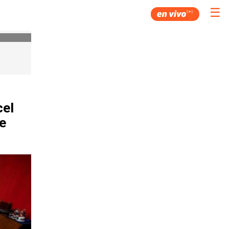
☰
cel
e