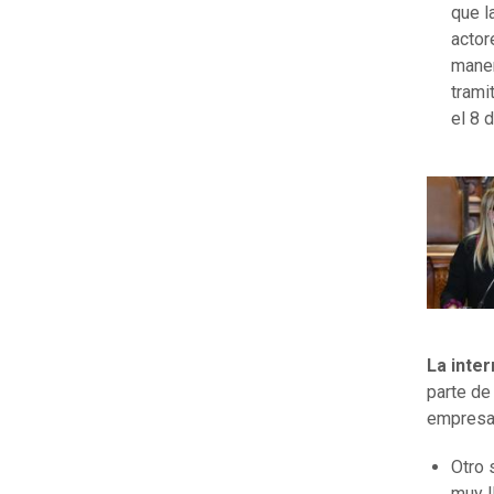
que l
actor
maner
trami
el 8 
La inter
parte de
empresar
Otro 
muy l