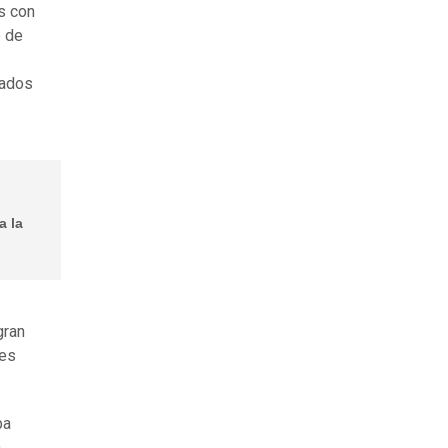
s con
o de
tados
a la
gran
tes
ba
a