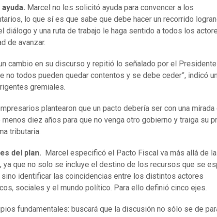
 ayuda.
Marcel no les solicitó ayuda para convencer a los
tarios, lo que sí es que sabe que debe hacer un recorrido logra
el diálogo y una ruta de trabajo le haga sentido a todos los actore
d de avanzar.
un cambio en su discurso y repitió lo señalado por el Presidente
e no todos pueden quedar contentos y se debe ceder”, indicó u
irigentes gremiales.
mpresarios plantearon que un pacto debería ser con una mirada
o menos diez años para que no venga otro gobierno y traiga su p
a tributaria.
es del plan.
Marcel especificó el Pacto Fiscal va más allá de l
ia, ya que no solo se incluye el destino de los recursos que se e
sino identificar las coincidencias entre los distintos actores
os, sociales y el mundo político. Para ello definió cinco ejes.
ipios fundamentales: buscará que la discusión no sólo se de par