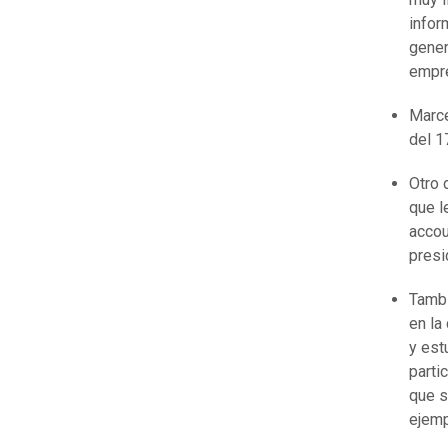
infor
gener
empre
Marce
del 1
Otro 
que l
accou
presi
Tambi
en la
y est
parti
que s
ejemp