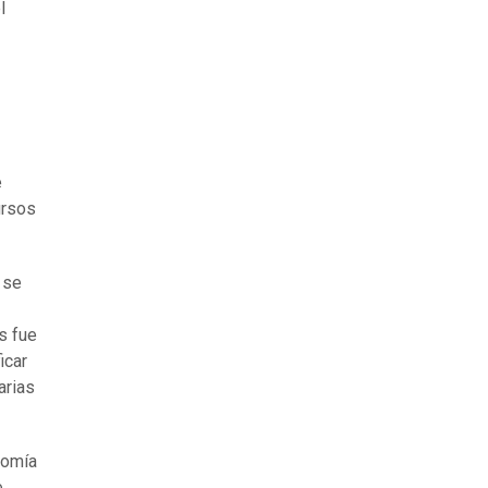
l
e
ursos
 se
s fue
icar
arias
nomía
e