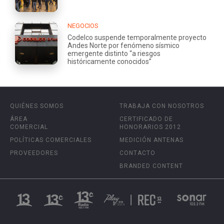
NEGOCIOS
Codelco suspende temporalmente proyecto
Andes Norte por fenómeno sísmico
emergente distinto “a riesgos
históricamente conocidos”
QUIÉNES SOMOS
TRABAJA CON NOSOTROS
ÁREA
CERTIFICADO DE
COMERCIAL
HONORARIOS 2012
POLÍTICAS COMERCIALES
MEDICIÓN ANTENAS
PROVEEDORES
CONTACTO
BRANDED CONTENT