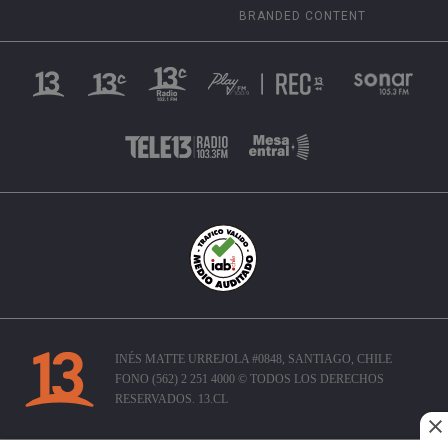
BRANDED CONTENT
INÉS MATTE URREJOLA #0848, SANTIAGO, CHILE
FONO (562) 2 251 4000 © TODOS LOS DERECHOS
RESERVADOS. 13.CL