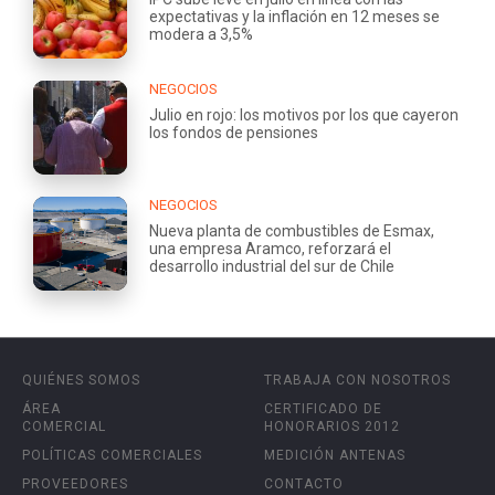
expectativas y la inflación en 12 meses se
modera a 3,5%
NEGOCIOS
Julio en rojo: los motivos por los que cayeron
los fondos de pensiones
NEGOCIOS
Nueva planta de combustibles de Esmax,
una empresa Aramco, reforzará el
desarrollo industrial del sur de Chile
QUIÉNES SOMOS
TRABAJA CON NOSOTROS
ÁREA
CERTIFICADO DE
COMERCIAL
HONORARIOS 2012
POLÍTICAS COMERCIALES
MEDICIÓN ANTENAS
PROVEEDORES
CONTACTO