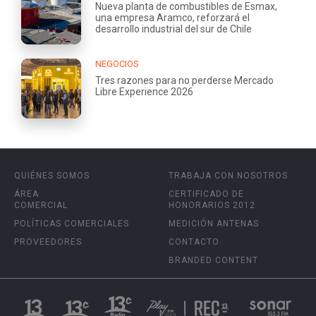
Nueva planta de combustibles de Esmax,
una empresa Aramco, reforzará el
desarrollo industrial del sur de Chile
NEGOCIOS
Tres razones para no perderse Mercado
Libre Experience 2026
QUIÉNES SOMOS
TRABAJA CON NOSOTROS
ÁREA
CERTIFICADO DE
COMERCIAL
HONORARIOS 2012
POLÍTICAS COMERCIALES
MEDICIÓN ANTENAS
PROVEEDORES
CONTACTO
BRANDED CONTENT