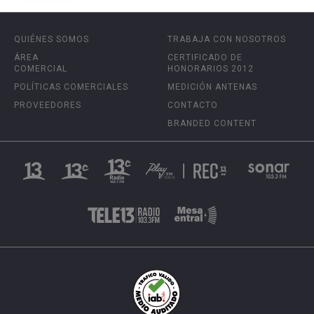
QUIÉNES SOMOS
TRABAJA CON NOSOTROS
ÁREA
CERTIFICADO DE
COMERCIAL
HONORARIOS 2012
POLÍTICAS COMERCIALES
MEDICIÓN ANTENAS
PROVEEDORES
CONTACTO
BRANDED CONTENT